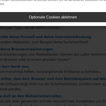
on dritten Werbetreibenden verwendet werden, um Sie auf anderen Webseiten zu ve
ind.
r: Network Error
Optionale Cookies ablehnen
n ist ein Fehler aufgetreten.
 ein paar Tipps, die dir helfen können:
rüfe deine Firewall und deine Internetverbindung.
 andere Webseiten, zum Beispiel deine Suchmaschine?
 deine Browsererweiterungen.
 Erweiterungen, wie Werbeblocker, können das Laden bestimmter 
n Browser oder in einem privaten Fenster?
e dein Gerät neu.
ann manchmal helfen, vorübergehende Probleme zu beheben.
e sicher, dass dein Browser und dein Betriebssystem auf de
ete Software birgt nicht nur ein Sicherheitsrisiko, sondern kann
tützt werden.
 dich an den Webseitenbetreiber.
u alle oben genannten Schritte versucht hast, kontaktiere uns 