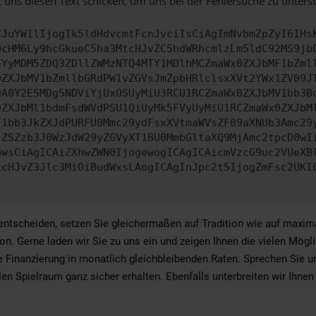
 uns diesen Text schicken, um uns bei der Fehlersuche zu unterst
CJuYW1lIjogIk5ldHdvcmtFcnJvciIsCiAgImNvbmZpZyI6IHs
0cHM6Ly9hcGkueC5ha3MtcHJvZC5hdWRhcmlzLm5ldC92MS9jb
TYyMDM5ZDQ3ZDllZWMzNTQ4MTY1MDlhMCZmaWx0ZXJbMF1bZml
0ZXJbMV1bZmllbGRdPW1vZGVsJmZpbHRlclsxXVt2YWx1ZV09J
DA0Y2E5MDg5NDViYjUxOSUyMiU3RCU1RCZmaWx0ZXJbMV1bb3B
0ZXJbMl1bdmFsdWVdPSU1QiUyMk5FVyUyMiU1RCZmaWx0ZXJbM
F1bb3JkZXJdPURFU0Mmc29ydFsxXVtmaWVsZF09aXNUb3Amc29
jZSZzb3J0WzJdW29yZGVyXT1BU0MmbGltaXQ9MjAmc2tpcD0wI
GwsCiAgICAiZXhwZWN0IjogewogICAgICAicmVzcG9uc2VUeXB
icHJvZ3Jlc3MiOiBudWxsLAogICAgInJpc2t5IjogZmFsc2UKI
tscheiden, setzen Sie gleichermaßen auf Tradition wie auf maxima
on. Gerne laden wir Sie zu uns ein und zeigen Ihnen die vielen Mögl
t die Finanzierung in monatlich gleichbleibenden Raten. Sprechen Sie
ellen Spielraum ganz sicher erhalten. Ebenfalls unterbreiten wir Ihn