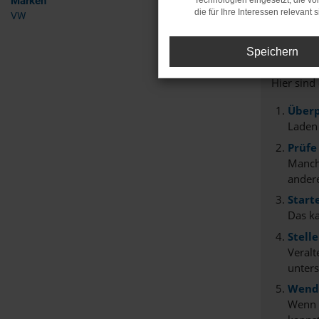
Marken
Technologien eingesetzt, die v
die für Ihre Interessen relevant s
VW
Fehle
Speichern
Beim Lade
Hier sind
Überp
Laden
Prüfe
Manche
andere
Start
Das k
Stell
Veralt
unters
Wende
Wenn d