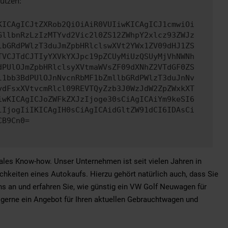
ützen:
KICAgICJtZXRob2QiOiAiR0VUIiwKICAgICJ1cmwiOi
GllbnRzLzIzMTYvd2Vic2l0ZS12ZWhpY2xlcz93ZWJz
lbGRdPWlzT3duJmZpbHRlclswXVt2YWx1ZV09dHJ1ZS
TVCJTdCJTIyYXVkYXJpc19pZCUyMiUzQSUyMjVhNWNh
dPUlOJmZpbHRlclsyXVtmaWVsZF09dXNhZ2VTdGF0ZS
l1bb3BdPUlOJnNvcnRbMF1bZmllbGRdPWlzT3duJnNv
ydFsxXVtvcmRlcl09REVTQyZzb3J0WzJdW2ZpZWxkXT
iwKICAgICJoZWFkZXJzIjoge30sCiAgICAiYm9keSI6
lIjogIiIKICAgIH0sCiAgICAidGltZW91dCI6IDAsCi
CB9Cn0=
les Know-how. Unser Unternehmen ist seit vielen Jahren in
ichkeiten eines Autokaufs. Hierzu gehört natürlich auch, dass Sie
 uns an und erfahren Sie, wie günstig ein VW Golf Neuwagen für
en gerne ein Angebot für Ihren aktuellen Gebrauchtwagen und