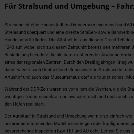
Für Stralsund und Umgebung – Fah
Stralsund ist eine Hansestadt im Ostseeraum und misst rund 60.00
Strelasund überquert und eine direkte Straßen- sowie Bahnverbin
Handelsstadt künden. Die Altstadt ist aus diesem Grund Teil des
1240 auf, wobei sich zu diesem Zeitpunkt bereits seit mehreren 
Besiedelung beendete die bis dato existierende slawische Vorher
eines der regionalen Zentren. Durch den Dreißigjährigen Krieg 
damit wieder nach Deutschland. Sehenswert in Stralsund ist nah
Artushof und auch das Museumshaus darf als touristisches „Mus
Während der DDR-Zeit waren es vor allem die Werften, die die Stad
wichtigen Tourismussektor und avanciert nach und nach auch zu 
den Hafen realisiert.
Der Autokauf in Stralsund und Umgebung war nie so einfach wie 
unserer bereitstehenden Modelle einsteigen oder konfigurieren 
bevorstehende Inspektion bzw. HU und AU geht. Lernen Sie uns 