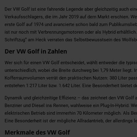
Der VW Golf ist eine fahrende Legende aber gleichzeitig auch ei
Verkaufsschlagers, die im Jahr 2019 auf dem Markt erschien. Wenn
erste Golf auf 1974 und avancierte schon bald zum Publikumsliebl
ist nur noch mit Verbrennungsmotoren oder als Hybrid erhältlich.
Schriftzug“ am Heck verraten das Selbstbewusstsein des Wolfsb
Der VW Golf in Zahlen
Wer sich für einen VW Golf entscheidet, wählt entweder die typis
unterschiedlich, wobei die Breite durchweg bei 1,79 Meter liegt. 
Kofferraumvolumen verrät den praktischen Nutzen: 380 Liter pass
entstehen 1.217 Liter bzw. 1.642 Liter. Eine Besonderheit bietet
Dynamik und gleichzeitige Effizienz – das zeichnet den VW Golf
Benziner und Diesel ins Rennen, wahlweise ein Plug-In-Hybrid. We
elektrischen Betrieb sind immerhin 70 Kilometer möglich. Als Be
Eine Besonderheit ist der mögliche Allradantrieb, der allerdings
Merkmale des VW Golf