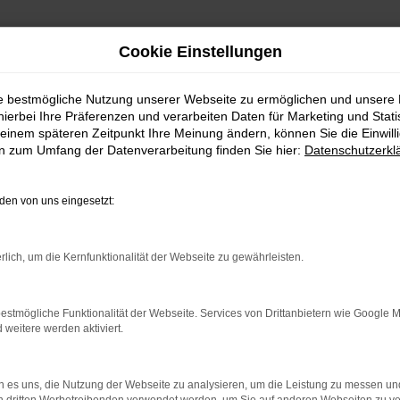
Cookie Einstellungen
 nach Stralsund
ie bestmögliche Nutzung unserer Webseite zu ermöglichen und unsere
hierbei Ihre Präferenzen und verarbeiten Daten für Marketing und Stati
mit Lieferservice nach St
einem späteren Zeitpunkt Ihre Meinung ändern, können Sie die Einwillig
en zum Umfang der Datenverarbeitung finden Sie hier:
Datenschutzerkl
alität für Stralsund
en von uns eingesetzt:
ehmen möchte, liegt mit einem VW Golf Neuwagen goldrichtig. Dieses
rlich, um die Kernfunktionalität der Webseite zu gewährleisten.
ere VW Golf Neuwagen für Stralsund natürlich mitsamt der Möglichk
en und nicht gleich mit dem Aufzählen der Vorteile beginnen. Wir fi
n VW Golf Neuwagen in Stralsund stellen. Im nächsten Schritt geht
estmögliche Funktionalität der Webseite. Services von Drittanbietern wie Google 
eitere werden aktiviert.
 es uns, die Nutzung der Webseite zu analysieren, um die Leistung zu messen u