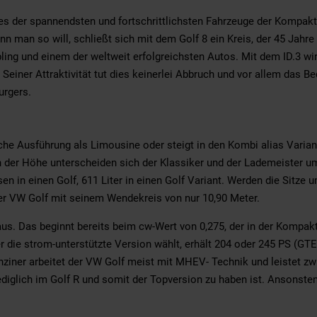
nes der spannendsten und fortschrittlichsten Fahrzeuge der Kompakt
 man so will, schließt sich mit dem Golf 8 ein Kreis, der 45 Jahre
ing und einem der weltweit erfolgreichsten Autos. Mit dem ID.3 wir
 Seiner Attraktivität tut dies keinerlei Abbruch und vor allem das
urgers.
che Ausführung als Limousine oder steigt in den Kombi alias Varian
In der Höhe unterscheiden sich der Klassiker und der Lademeister um
en in einen Golf, 611 Liter in einen Golf Variant. Werden die Sitz
 der VW Golf mit seinem Wendekreis von nur 10,90 Meter.
 aus. Das beginnt bereits beim cw-Wert von 0,275, der in der Komp
r die strom-unterstützte Version wählt, erhält 204 oder 245 PS (GTE)
nziner arbeitet der VW Golf meist mit MHEV- Technik und leistet zw
 lediglich im Golf R und somit der Topversion zu haben ist. Ansonste