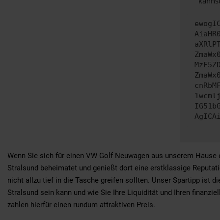
kannst
ewogI
AiaHR
aXRlP
ZmaWx
MzE5Z
ZmaWx
cnRbM
1wcml
IG51b
AgICA
Wenn Sie sich für einen VW Golf Neuwagen aus unserem Hause en
Stralsund beheimatet und genießt dort eine erstklassige Reputati
nicht allzu tief in die Tasche greifen sollten. Unser Spartipp is
Stralsund sein kann und wie Sie Ihre Liquidität und Ihren finanzi
zahlen hierfür einen rundum attraktiven Preis.