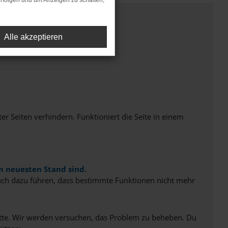
rfolgen und um Anzeigen zu schalten,
Alle akzeptieren
Seiten verhindern. Funktioniert die Seite in einem
m neuesten Stand sind.
 auch dazu führen, dass bestimmte Funktionen nicht mehr
bitte. Wir werden versuchen, das Problem zu beheben. Du