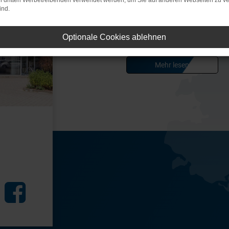
on dritten Werbetreibenden verwendet werden, um Sie auf anderen Webseiten zu ve
Dirk H.
ind.
Tolle Entwicklung in diesem VW Aut
10 Punkten, Alle Mitarbeiter sind s
und alles repariert das ich bei der
Optionale Cookies ablehnen
hole ich mir beim nächsten Besuch.
Mehr lesen