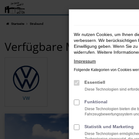
Zum
Hauptinhalt
springen
Startseite
Stralsund
Wir nutzen Cookies, um Ihnen d
verbessern. Wir berücksichtigen 
Verfügbare Marken
Einwilligung geben. Wenn Sie zu 
widerrufen. Weitere Information
Impressum
Folgende Kategorien von Cookies werd
Essentiell
Diese Technologien sind erforde
VW
Funktional
Diese Technologien bieten die b
Fahrzeugbewertungssystem und w
Statistik und Marketing
Diese Technologien ermöglichen