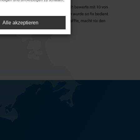
rfolgen und um Anzeigen zu schalten,
ohaus, der Service wird immer besser, ich bewerte mit 10 von
ehr Freundlich und äußerst Kompetent, ich wurde so fix bedient
 Abholung nicht mal einen Cappuccino schaffte, macht nix den
Alle akzeptieren