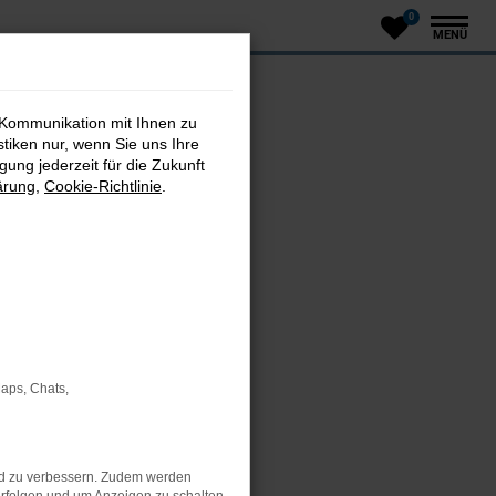
0
MENÜ
 Kommunikation mit Ihnen zu
stiken nur, wenn Sie uns Ihre
ung jederzeit für die Zukunft
ärung
,
Cookie-Richtlinie
.
Maps, Chats,
ungen
nd zu verbessern. Zudem werden