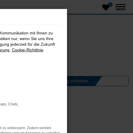
0
MENÜ
 Kommunikation mit Ihnen zu
stiken nur, wenn Sie uns Ihre
ung jederzeit für die Zukunft
ärung
,
Cookie-Richtlinie
.
Jetzt Meinung schreiben
Maps, Chats,
nd zu verbessern. Zudem werden