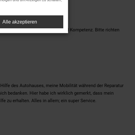
rfolgen und um Anzeigen zu schalten,
Alle akzeptieren
r punktete mit Freundlichkeit und Kompetenz. Bitte richten
e Hilfe des Autohauses, meine Mobilität während der Reparatur
mich bedanken. Hier habe ich wirklich gemerkt, dass mein
e zu erhalten. Alles in allem; ein super Service.