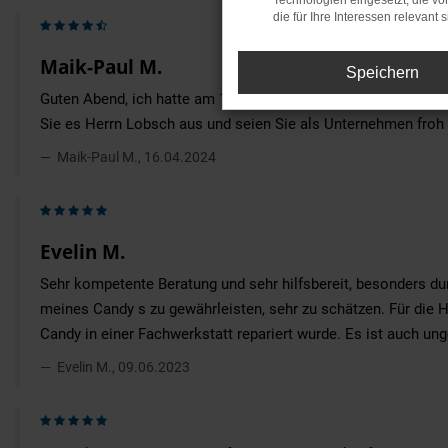
Technologien eingesetzt, die v
die für Ihre Interessen relevant s
Maik-Paul M.
Speichern
Guten Abend, ich hatte am 15.04.2024 einen Termin zum Räder
Sie es Herrn Lobsch aus und seien Sie als Unternehmen froh 
Maik-Paul M., 16.04.2024
Evelin M.
Sehr kompetente Beratung und sehr hilfsbereit, besonders du
meines Candy s zu gewährleisten, sehr zu schätzen. Für die H
Candy in einer Fachwerkstatt repariert wurde. Es ist auch ung
Evelin M., 09.06.2023