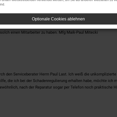
on dritten Werbetreibenden verwendet werden, um Sie auf anderen Webseiten zu ve
ind.
Optionale Cookies ablehnen
wechsel. Ein ganz großes Lob an Herrn Kevin Lobsch. Ihr Mitarbeite
solch einen Mitarbeiter zu haben. Mfg Maik-Paul Mitecki
rch den Serviceberater Herrn Paul Last. Ich weiß die unkompliziert
ilfe, die ich bei der Schadenregulierung erhalten habe, möchte ich 
ewöhnlich, nach der Reparatur sogar per Telefon noch praktische Hilf