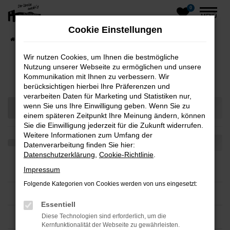
0
Zum
MENÜ
Hauptinhalt
Cookie Einstellungen
springen
Startseite
Fahrzeuge
Fahrzeug-Showroom
Wir nutzen Cookies, um Ihnen die bestmögliche
Nutzung unserer Webseite zu ermöglichen und unsere
Fahrzeug-Showroom
Kommunikation mit Ihnen zu verbessern. Wir
berücksichtigen hierbei Ihre Präferenzen und
verarbeiten Daten für Marketing und Statistiken nur,
wenn Sie uns Ihre Einwilligung geben. Wenn Sie zu
einem späteren Zeitpunkt Ihre Meinung ändern, können
Sie die Einwilligung jederzeit für die Zukunft widerrufen.
Weitere Informationen zum Umfang der
Datenverarbeitung finden Sie hier:
Datenschutzerklärung
,
Cookie-Richtlinie
.
Impressum
Folgende Kategorien von Cookies werden von uns eingesetzt:
Essentiell
Diese Technologien sind erforderlich, um die
Kernfunktionalität der Webseite zu gewährleisten.