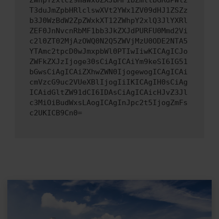
ZWhpY2xlcz9maWx0ZXJbMF1bZmllbGRdPWlz
T3duJmZpbHRlclswXVt2YWx1ZV09dHJ1ZSZz
b3J0WzBdW2ZpZWxkXT12ZWhpY2xlQ3JlYXRl
ZEF0JnNvcnRbMF1bb3JkZXJdPURFU0Mmd2Vi
c2l0ZT02MjAzOWQ0N2Q5ZWVjMzU0ODE2NTA5
YTAmc2tpcD0wJmxpbWl0PTIwIiwKICAgICJo
ZWFkZXJzIjoge30sCiAgICAiYm9keSI6IG51
bGwsCiAgICAiZXhwZWN0IjogewogICAgICAi
cmVzcG9uc2VUeXBlIjogIiIKICAgIH0sCiAg
ICAidGltZW91dCI6IDAsCiAgICAicHJvZ3Jl
c3MiOiBudWxsLAogICAgInJpc2t5IjogZmFs
c2UKICB9Cn0=