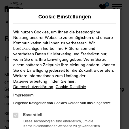
0
Zum
MENÜ
Hauptinhalt
Cookie Einstellungen
springen
Startseite
Fahrzeuge
Fahrzeugankauf
Wir nutzen Cookies, um Ihnen die bestmögliche
Fahrzeugankauf
Nutzung unserer Webseite zu ermöglichen und unsere
Kommunikation mit Ihnen zu verbessern. Wir
berücksichtigen hierbei Ihre Präferenzen und
verarbeiten Daten für Marketing und Statistiken nur,
Inzahlungnahme-Formular
wenn Sie uns Ihre Einwilligung geben. Wenn Sie zu
einem späteren Zeitpunkt Ihre Meinung ändern, können
Sie die Einwilligung jederzeit für die Zukunft widerrufen.
Mithilfe des nachfolgenden Inzahlungnahme-Formulares
Weitere Informationen zum Umfang der
Datenverarbeitung finden Sie hier:
erstellen wir Ihnen gerne kostenlos ein Angebot für Ihren
Datenschutzerklärung
,
Cookie-Richtlinie
.
Gebrauchtwagen. Sie können Ihren Gebrauchten als Anzahlung
Impressum
bei einer Finanzierung oder beim Kauf eines Fahrzeuges bei
uns in Zahlung geben.
Folgende Kategorien von Cookies werden von uns eingesetzt:
Bitte haben Sie Verständnis, dass dieses Angebot beidseitig
Essentiell
unverbindlich ist und sich vorbehaltlich einer persönlichen
Diese Technologien sind erforderlich, um die
Kernfunktionalität der Webseite zu gewährleisten.
Begutachtung des Fahrzeuges versteht. Beachten Sie bitte