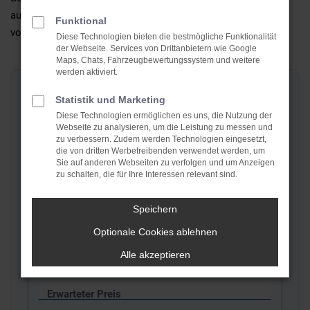
auch, dass unser Angebot umso genauer sein kann, je
Funktional
vollständiger Sie das Formular ausfüllen.
Diese Technologien bieten die bestmögliche Funktionalität
der Webseite. Services von Drittanbietern wie Google
Maps, Chats, Fahrzeugbewertungssystem und weitere
werden aktiviert.
Statistik und Marketing
Fahrzeugdaten
Diese Technologien ermöglichen es uns, die Nutzung der
Webseite zu analysieren, um die Leistung zu messen und
zu verbessern. Zudem werden Technologien eingesetzt,
Hersteller
die von dritten Werbetreibenden verwendet werden, um
*
Sie auf anderen Webseiten zu verfolgen und um Anzeigen
zu schalten, die für Ihre Interessen relevant sind.
Modell
*
Erstzulassung
*
Speichern
Optionale Cookies ablehnen
Kilometerstand
*
Alle akzeptieren
Fahrgestell-Nr., FIN, VIN
*
Erwarteter Preis