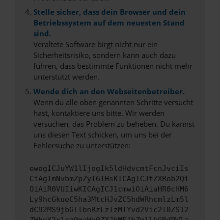
Stelle sicher, dass dein Browser und dein
Betriebssystem auf dem neuesten Stand
sind.
Veraltete Software birgt nicht nur ein
Sicherheitsrisiko, sondern kann auch dazu
führen, dass bestimmte Funktionen nicht mehr
unterstützt werden.
Wende dich an den Webseitenbetreiber.
Wenn du alle oben genannten Schritte versucht
hast, kontaktiere uns bitte. Wir werden
versuchen, das Problem zu beheben. Du kannst
uns diesen Text schicken, um uns bei der
Fehlersuche zu unterstützen:
ewogICJuYW1lIjogIk5ldHdvcmtFcnJvciIs
CiAgImNvbmZpZyI6IHsKICAgICJtZXRob2Qi
OiAiR0VUIiwKICAgICJ1cmwiOiAiaHR0cHM6
Ly9hcGkueC5ha3MtcHJvZC5hdWRhcmlzLm5l
dC92MS9jbGllbnRzLzIzMTYvd2Vic2l0ZS12