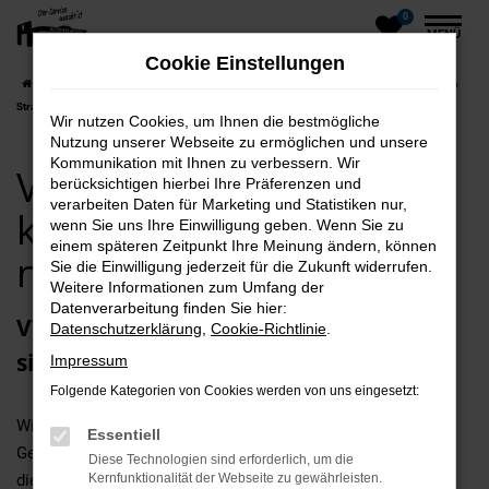
0
Zum
MENÜ
Hauptinhalt
Cookie Einstellungen
springen
Startseite
Stralsund
VW
VW Gebrauchtwagen kaufen mit Lieferservice nach
Stralsund
Wir nutzen Cookies, um Ihnen die bestmögliche
Nutzung unserer Webseite zu ermöglichen und unsere
Kommunikation mit Ihnen zu verbessern. Wir
VW Gebrauchtwagen
berücksichtigen hierbei Ihre Präferenzen und
verarbeiten Daten für Marketing und Statistiken nur,
kaufen mit Lieferservice
wenn Sie uns Ihre Einwilligung geben. Wenn Sie zu
einem späteren Zeitpunkt Ihre Meinung ändern, können
nach Stralsund
Sie die Einwilligung jederzeit für die Zukunft widerrufen.
Weitere Informationen zum Umfang der
Datenverarbeitung finden Sie hier:
VW Gebrauchtwagen – günstig und
Datenschutzerklärung
,
Cookie-Richtlinie
.
sicher in Stralsund unterwegs
Impressum
Folgende Kategorien von Cookies werden von uns eingesetzt:
Wie wäre es beim nächsten Autokauf mit einem VW
Essentiell
Gebrauchtwagen für Stralsund? Wir schlagen ganz bewusst
Diese Technologien sind erforderlich, um die
diese Fahrzeugform vor, da die heutigen Modelle in puncto
Kernfunktionalität der Webseite zu gewährleisten.