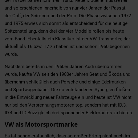
der 1970er Jahre nicht mehr rund. Neue Modelle musste her
und so erschienen innerhalb von nur vier Jahren der Passat,
der Golf, der Scirocco und der Polo. Die Phase zwischen 1972
und 1975 erwies sich somit als entscheidend für die heutige
Spitzenstellung, denn drei der vier Modelle rollen bis heute
vom Band. Ebenfalls ein Klassiker ist der VW Transporter, der
aktuell als T6 bzw. T7 zu haben ist und schon 1950 begonnen
wurde.
Nachdem bereits in den 1960er Jahren Audi übernommen
wurde, kaufte VW seit den 1980er Jahren Seat und Škoda und
übernahm schließlich auch Porsche und einige Edelmarken
und Sportwagenbauer. Die so entstandenen Synergien fließen
in die Entwicklung neuer Fahrzeuge ein und heute ist VW nicht
nur bei den Verbrennungsmotoren top, sondern hat mit ID.3,
ID.4 und ID.Buzz gleich drei spannender Elektroautos zu bieten.
VW als Motorsportmarke
Es ist schon erstaunlich, dass so großer Erfolg nicht auch im