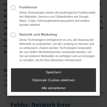
Langlebigkeit schlichtweg sensationell sind. Selbst, wenn Sie
Funktional
sich für Ihre Mobilität in Stralsund für einen VW
Diese Technologien bieten die bestmögliche Funktionalität
Gebrauchtwagen aus einer vorherigen Generation entscheiden,
der Webseite. Services von Drittanbietern wie Google
Maps, Chats, Fahrzeugbewertungssystem und weitere
setzen Sie auf ein nachhaltiges Fahrzeug das meist noch viele
werden aktiviert.
Jahre Mobilität gewährleistet. Die Verarbeitungsqualität ist bei
diesem Hersteller über jeden Zweifel erhaben und viele der
Statistik und Marketing
Extras, die dem heutigen Stand der Technik entsprechen,
Diese Technologien ermöglichen es uns, die Nutzung der
Webseite zu analysieren, um die Leistung zu messen und
wurden in VW Gebrauchtwagen bereits vor Jahren verbaut. Der
zu verbessern. Zudem werden Technologien eingesetzt,
größte Pluspunkt ist aber sicherlich der günstige Preis.
die von dritten Werbetreibenden verwendet werden, um
Sie auf anderen Webseiten zu verfolgen und um Anzeigen
zu schalten, die für Ihre Interessen relevant sind.
Modelle
Speichern
VW Golf Gebrauchtwagen Stralsund
Optionale Cookies ablehnen
VW T-Roc Gebrauchtwagen Stralsund
VW Tiguan Gebrauchtwagen Stralsund
Alle akzeptieren
Fehler: Network Error