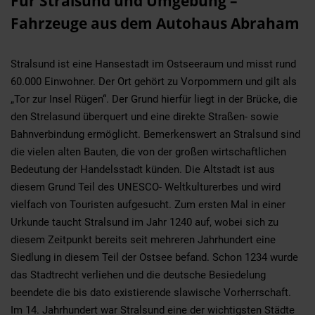
Für Stralsund und Umgebung –
Fahrzeuge aus dem Autohaus Abraham
Stralsund ist eine Hansestadt im Ostseeraum und misst rund
60.000 Einwohner. Der Ort gehört zu Vorpommern und gilt als
„Tor zur Insel Rügen“. Der Grund hierfür liegt in der Brücke, die
den Strelasund überquert und eine direkte Straßen- sowie
Bahnverbindung ermöglicht. Bemerkenswert an Stralsund sind
die vielen alten Bauten, die von der großen wirtschaftlichen
Bedeutung der Handelsstadt künden. Die Altstadt ist aus
diesem Grund Teil des UNESCO- Weltkulturerbes und wird
vielfach von Touristen aufgesucht. Zum ersten Mal in einer
Urkunde taucht Stralsund im Jahr 1240 auf, wobei sich zu
diesem Zeitpunkt bereits seit mehreren Jahrhundert eine
Siedlung in diesem Teil der Ostsee befand. Schon 1234 wurde
das Stadtrecht verliehen und die deutsche Besiedelung
beendete die bis dato existierende slawische Vorherrschaft.
Im 14. Jahrhundert war Stralsund eine der wichtigsten Städte