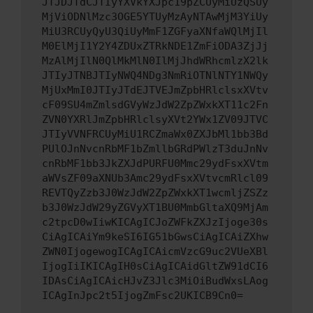
JTJDJTdCJTIyYXVkYXJpc19pZCUyMiUzQSUy
MjViODNlMzc3OGE5YTUyMzAyNTAwMjM3YiUy
MiU3RCUyQyU3QiUyMmF1ZGFyaXNfaWQlMjIl
M0ElMjI1Y2Y4ZDUxZTRkNDE1ZmFiODA3ZjJj
MzAlMjIlN0QlMkMlN0IlMjJhdWRhcmlzX2lk
JTIyJTNBJTIyNWQ4NDg3NmRiOTNlNTY1NWQy
MjUxMmI0JTIyJTdEJTVEJmZpbHRlclsxXVtv
cF09SU4mZmlsdGVyWzJdW2ZpZWxkXT11c2Fn
ZVN0YXRlJmZpbHRlclsyXVt2YWx1ZV09JTVC
JTIyVVNFRCUyMiU1RCZmaWx0ZXJbMl1bb3Bd
PUlOJnNvcnRbMF1bZmllbGRdPWlzT3duJnNv
cnRbMF1bb3JkZXJdPURFU0Mmc29ydFsxXVtm
aWVsZF09aXNUb3Amc29ydFsxXVtvcmRlcl09
REVTQyZzb3J0WzJdW2ZpZWxkXT1wcmljZSZz
b3J0WzJdW29yZGVyXT1BU0MmbGltaXQ9MjAm
c2tpcD0wIiwKICAgICJoZWFkZXJzIjoge30s
CiAgICAiYm9keSI6IG51bGwsCiAgICAiZXhw
ZWN0IjogewogICAgICAicmVzcG9uc2VUeXBl
IjogIiIKICAgIH0sCiAgICAidGltZW91dCI6
IDAsCiAgICAicHJvZ3Jlc3MiOiBudWxsLAog
ICAgInJpc2t5IjogZmFsc2UKICB9Cn0=