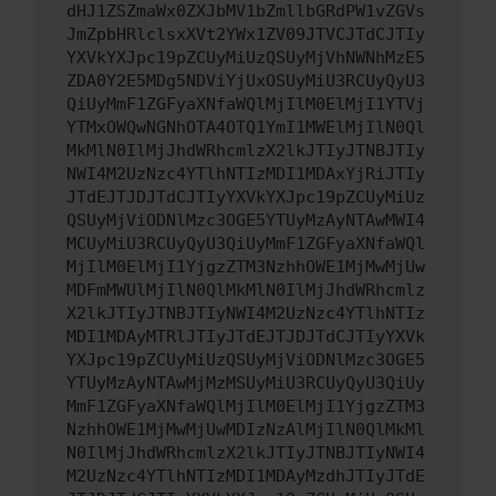
dHJ1ZSZmaWx0ZXJbMV1bZmllbGRdPW1vZGVs
JmZpbHRlclsxXVt2YWx1ZV09JTVCJTdCJTIy
YXVkYXJpc19pZCUyMiUzQSUyMjVhNWNhMzE5
ZDA0Y2E5MDg5NDViYjUxOSUyMiU3RCUyQyU3
QiUyMmF1ZGFyaXNfaWQlMjIlM0ElMjI1YTVj
YTMxOWQwNGNhOTA4OTQ1YmI1MWElMjIlN0Ql
MkMlN0IlMjJhdWRhcmlzX2lkJTIyJTNBJTIy
NWI4M2UzNzc4YTlhNTIzMDI1MDAxYjRiJTIy
JTdEJTJDJTdCJTIyYXVkYXJpc19pZCUyMiUz
QSUyMjViODNlMzc3OGE5YTUyMzAyNTAwMWI4
MCUyMiU3RCUyQyU3QiUyMmF1ZGFyaXNfaWQl
MjIlM0ElMjI1YjgzZTM3NzhhOWE1MjMwMjUw
MDFmMWUlMjIlN0QlMkMlN0IlMjJhdWRhcmlz
X2lkJTIyJTNBJTIyNWI4M2UzNzc4YTlhNTIz
MDI1MDAyMTRlJTIyJTdEJTJDJTdCJTIyYXVk
YXJpc19pZCUyMiUzQSUyMjViODNlMzc3OGE5
YTUyMzAyNTAwMjMzMSUyMiU3RCUyQyU3QiUy
MmF1ZGFyaXNfaWQlMjIlM0ElMjI1YjgzZTM3
NzhhOWE1MjMwMjUwMDIzNzAlMjIlN0QlMkMl
N0IlMjJhdWRhcmlzX2lkJTIyJTNBJTIyNWI4
M2UzNzc4YTlhNTIzMDI1MDAyMzdhJTIyJTdE