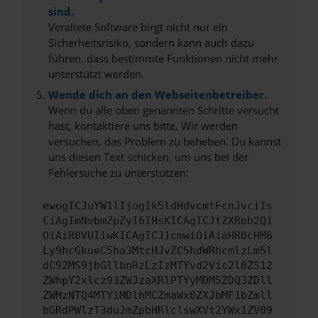
sind.
Veraltete Software birgt nicht nur ein
Sicherheitsrisiko, sondern kann auch dazu
führen, dass bestimmte Funktionen nicht mehr
unterstützt werden.
Wende dich an den Webseitenbetreiber.
Wenn du alle oben genannten Schritte versucht
hast, kontaktiere uns bitte. Wir werden
versuchen, das Problem zu beheben. Du kannst
uns diesen Text schicken, um uns bei der
Fehlersuche zu unterstützen:
ewogICJuYW1lIjogIk5ldHdvcmtFcnJvciIs
CiAgImNvbmZpZyI6IHsKICAgICJtZXRob2Qi
OiAiR0VUIiwKICAgICJ1cmwiOiAiaHR0cHM6
Ly9hcGkueC5ha3MtcHJvZC5hdWRhcmlzLm5l
dC92MS9jbGllbnRzLzIzMTYvd2Vic2l0ZS12
ZWhpY2xlcz93ZWJzaXRlPTYyMDM5ZDQ3ZDll
ZWMzNTQ4MTY1MDlhMCZmaWx0ZXJbMF1bZmll
bGRdPWlzT3duJmZpbHRlclswXVt2YWx1ZV09