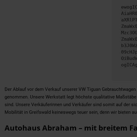
ewogI
AiaHR
aXRlP
ZmaWx
Mzc3O
ZmaWx
b3J0W
09cHJ
OiBud
ogICA
Der Ablauf vor dem Verkauf unserer VW Tiguan Gebrauchtwagen na
genommen. Unsere Werkstatt legt höchste qualitative Maßstäbe a
sind. Unsere Verkäuferinnen und Verkäufer sind somit auf der 
Mobilität in Greifswald keineswegs teuer sein, denn wir bieten 
Autohaus Abraham – mit breitem Fa