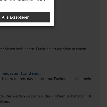
rfolgen und um Anzeigen zu schalten,
Alle akzeptieren
Seiten verhindern. Funktioniert die Seite in einem
m neuesten Stand sind.
 auch dazu führen, dass bestimmte Funktionen nicht mehr
bitte. Wir werden versuchen, das Problem zu beheben. Du
ützen: