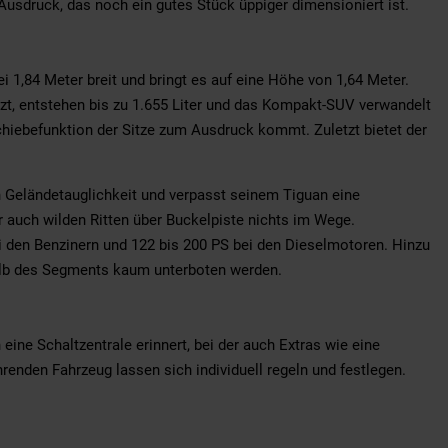
usdruck, das noch ein gutes Stück üppiger dimensioniert ist.
 1,84 Meter breit und bringt es auf eine Höhe von 1,64 Meter.
zt, entstehen bis zu 1.655 Liter und das Kompakt-SUV verwandelt
rschiebefunktion der Sitze zum Ausdruck kommt. Zuletzt bietet der
 Geländetauglichkeit und verpasst seinem Tiguan eine
r auch wilden Ritten über Buckelpiste nichts im Wege.
ei den Benzinern und 122 bis 200 PS bei den Dieselmotoren. Hinzu
halb des Segments kaum unterboten werden.
ine Schaltzentrale erinnert, bei der auch Extras wie eine
nden Fahrzeug lassen sich individuell regeln und festlegen.