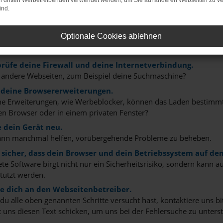
on dritten Werbetreibenden verwendet werden, um Sie auf anderen Webseiten zu ve
r: Network Error
ind.
n ist ein Fehler aufgetreten.
Optionale Cookies ablehnen
 ein paar Tipps, die dir helfen können:
rüfe deine Firewall und deine Internetverbindung.
 andere Webseiten, zum Beispiel deine Suchmaschine?
 deine Browsererweiterungen.
 Erweiterungen, wie Werbeblocker, können das Laden bestimmter 
n Browser oder in einem privaten Fenster?
e dein Gerät neu.
ann manchmal helfen, vorübergehende Probleme zu beheben.
e sicher, dass dein Browser und dein Betriebssystem auf de
ete Software birgt nicht nur ein Sicherheitsrisiko, sondern kann
tützt werden.
 dich an den Webseitenbetreiber.
u alle oben genannten Schritte versucht hast, kontaktiere uns 
 uns diesen Text schicken, um uns bei der Fehlersuche zu unterst