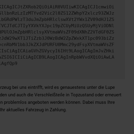
KICAgICJtZXRob2QiOiAiR0VUIiwKICAgICJ1cmwiOi
GllbnRzLzIzMTYvd2Vic2l0ZS12ZWhpY2xlcz93ZWJz
lbGRdPWlzT3duJmZpbHRlclswXVt2YWx1ZV09dHJ1ZS
TVCJTdCJTIyYXVkYXJpc19pZCUyMiUzQSUyMjViODNl
dPUlOJmZpbHRlclsyXVtmaWVsZF09dXNhZ2VTdGF0ZS
zJdW29wXT1JTiZzb3J0WzBdW2ZpZWxkXT1pc093biZz
vcnRbMV1bb3JkZXJdPURFU0Mmc29ydFsyXVtmaWVsZF
CIsCiAgICAiaGVhZGVycyI6IHt9LAogICAgImJvZHki
wZSI6ICIiCiAgICB9LAogICAgInRpbWVvdXQiOiAwLA
iAgfQp9
ug bei uns eintrifft, wird es genauestens unter die Lupe
en und auch die Verschleißteile in Topzustand oder erneuert
gen problemlos angeboten werden können. Dabei muss Ihre
hr aktuelles Fahrzeug in Zahlung.