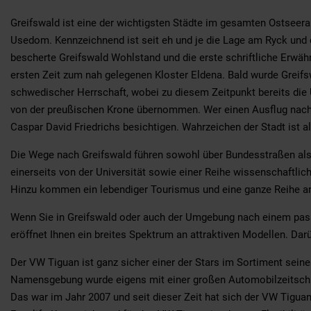
Greifswald ist eine der wichtigsten Städte im gesamten Ostseera
Usedom. Kennzeichnend ist seit eh und je die Lage am Ryck und
bescherte Greifswald Wohlstand und die erste schriftliche Erwähnu
ersten Zeit zum nah gelegenen Kloster Eldena. Bald wurde Greifsw
schwedischer Herrschaft, wobei zu diesem Zeitpunkt bereits die U
von der preußischen Krone übernommen. Wer einen Ausflug nac
Caspar David Friedrichs besichtigen. Wahrzeichen der Stadt ist al
Die Wege nach Greifswald führen sowohl über Bundesstraßen als
einerseits von der Universität sowie einer Reihe wissenschaftli
Hinzu kommen ein lebendiger Tourismus und eine ganze Reihe a
Wenn Sie in Greifswald oder auch der Umgebung nach einem pas
eröffnet Ihnen ein breites Spektrum an attraktiven Modellen. Dar
Der VW Tiguan ist ganz sicher einer der Stars im Sortiment sein
Namensgebung wurde eigens mit einer großen Automobilzeitschri
Das war im Jahr 2007 und seit dieser Zeit hat sich der VW Tiguan