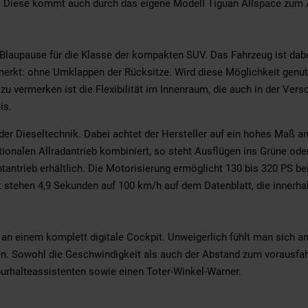
ät. Diese kommt auch durch das eigene Modell Tiguan Allspace zum A
Blaupause für die Klasse der kompakten SUV. Das Fahrzeug ist dabei
merkt: ohne Umklappen der Rücksitze. Wird diese Möglichkeit genut
 zu vermerken ist die Flexibilität im Innenraum, die auch in der Ve
is.
r Dieseltechnik. Dabei achtet der Hersteller auf ein hohes Maß an
tionalen Allradantrieb kombiniert, so steht Ausflügen ins Grüne ode
tantrieb erhältlich. Die Motorisierung ermöglicht 130 bis 320 PS b
rt stehen 4,9 Sekunden auf 100 km/h auf dem Datenblatt, die inner
an einem komplett digitale Cockpit. Unweigerlich fühlt man sich an e
n. Sowohl die Geschwindigkeit als auch der Abstand zum vorausfahre
urhalteassistenten sowie einen Toter-Winkel-Warner.