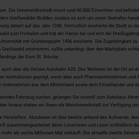
um. Die Universitätsstadt misst rund 60.000 Einwohner und befindet
 dem Greifswalder Bodden, sodass es sich um einen Seehafen hande
ng datiert auf das Jahr 1248. Vermutlich existierte die Stadt zu di
ald zum Freihafen und trat der Hanse bei und erst der Dreißigjähri
niversität mit Gründungsjahr 1456 existierte. Die Zugehörigkeit zu
h Greifswald unternimmt, sollte unbedingt über den Marktplatz s
lerdings der Dom St. Nikolai.
 auch über die Ostsee-Autobahn A20. Des Weiteren ist der Ort an 
cher Institutionen geprägt, weist aber auch Pharmaunternehmen und 
n Unternehmen aus dem Mittelstand sowie dem Einzelhandel und d
senden Fahrzeug suchen, gelangen Sie schnell zum Autohaus Abrah
über hinaus stehen wir Ihnen als Meisterwerkstatt zur Verfügung un
es Herstellers. Abzulesen ist dies bereits anhand des Aufwands, de
ft zusammengearbeitet deren Leserinnen und Leser schließlich di
 mehr als sechs Millionen Mal verkauft. Die aktuelle zweite Generati