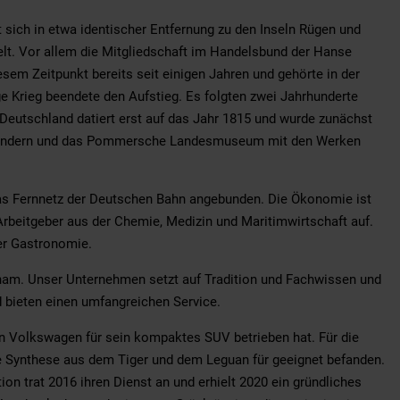
 sich in etwa identischer Entfernung zu den Inseln Rügen und
lt. Vor allem die Mitgliedschaft im Handelsbund der Hanse
esem Zeitpunkt bereits seit einigen Jahren und gehörte in der
ge Krieg beendete den Aufstieg. Es folgten zwei Jahrhunderte
 Deutschland datiert erst auf das Jahr 1815 und wurde zunächst
chlendern und das Pommersche Landesmuseum mit den Werken
das Fernnetz der Deutschen Bahn angebunden. Die Ökonomie ist
Arbeitgeber aus der Chemie, Medizin und Maritimwirtschaft auf.
er Gastronomie.
am. Unser Unternehmen setzt auf Tradition und Fachwissen und
d bieten einen umfangreichen Service.
nn Volkswagen für sein kompaktes SUV betrieben hat. Für die
e Synthese aus dem Tiger und dem Leguan für geeignet befanden.
on trat 2016 ihren Dienst an und erhielt 2020 ein gründliches