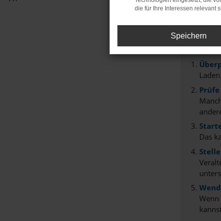
Technologien eingesetzt, die v
Fehle
die für Ihre Interessen relevant s
Beim Lade
Speichern
Hier sind
Überp
Laden
Prüfe
Manche
andere
Start
Das k
Stell
Veralt
unters
Wende
Wenn d
kannst