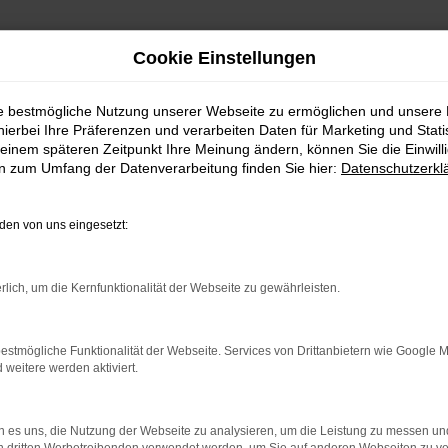
Cookie Einstellungen
eferservice nach Greifswald
ie bestmögliche Nutzung unserer Webseite zu ermöglichen und unsere
hierbei Ihre Präferenzen und verarbeiten Daten für Marketing und Stati
 kaufen mit Lieferservice
einem späteren Zeitpunkt Ihre Meinung ändern, können Sie die Einwillig
en zum Umfang der Datenverarbeitung finden Sie hier:
Datenschutzerkl
Sie mit Vertrauen bei uns in Greifs
en von uns eingesetzt:
hr Alter an. Angeboten wird ein Modell, das qualitativ im absolute
rlich, um die Kernfunktionalität der Webseite zu gewährleisten.
t zudem noch unschlagbar günstig. Zugegeben: wer sich für einen V
st seit vielen Jahren in Greifswald und Umgebung bekannt und betr
 den VW Tiguan Gebrauchtwagen und kennen dieses Fahrzeug in- und
estmögliche Funktionalität der Webseite. Services von Drittanbietern wie Google 
eitere werden aktiviert.
 es uns, die Nutzung der Webseite zu analysieren, um die Leistung zu messen u