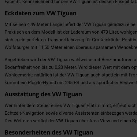
Facelift. Kennzeichnend für den VW Tiguan ist dessen Flexibilit
Eckdaten zum VW Tiguan
Mit seinen 4,49 Meter Länge liefert der VW Tiguan geradezu eine 
Praktisch an dem Modell ist der Laderaum von 470 Liter, wohlge
sich in ein perfektes Transportfahrzeug für Großeinkäufe. Positiv
Wolfsburger mit 11,50 Meter einen überaus sparsamen Wendekre
Angetrieben wird der VW Tiguan wahlweise mit Benzinmotoren ode
Bodenfreiheit von bis zu 0,20 Meter. Wird dieser Wert mit dem op
Wohlgemerkt: natürlich ist der VW Tiguan auch stadtfein mit Fron
kommt ein Plug-In-Hybrid mit 245 PS und als sportlicher Bestwe
Ausstattung des VW Tiguan
Wer hinter dem Steuer eines VW Tiguan Platz nimmt, erfreut sich 
Echtzeit-Navigation sowie diverse Assistenten einbezogen werde
Des Weiteren verfügt der VW Tiguan über Area View und einen Sp
Besonderheiten des VW Tiguan