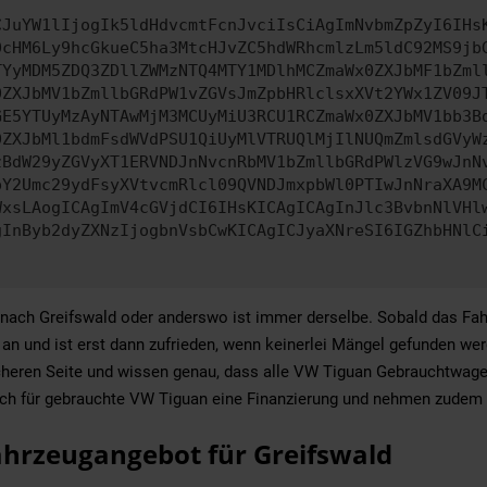
CJuYW1lIjogIk5ldHdvcmtFcnJvciIsCiAgImNvbmZpZyI6IHs
0cHM6Ly9hcGkueC5ha3MtcHJvZC5hdWRhcmlzLm5ldC92MS9jb
TYyMDM5ZDQ3ZDllZWMzNTQ4MTY1MDlhMCZmaWx0ZXJbMF1bZml
0ZXJbMV1bZmllbGRdPW1vZGVsJmZpbHRlclsxXVt2YWx1ZV09J
GE5YTUyMzAyNTAwMjM3MCUyMiU3RCU1RCZmaWx0ZXJbMV1bb3B
0ZXJbMl1bdmFsdWVdPSU1QiUyMlVTRUQlMjIlNUQmZmlsdGVyW
zBdW29yZGVyXT1ERVNDJnNvcnRbMV1bZmllbGRdPWlzVG9wJnN
pY2Umc29ydFsyXVtvcmRlcl09QVNDJmxpbWl0PTIwJnNraXA9M
WxsLAogICAgImV4cGVjdCI6IHsKICAgICAgInJlc3BvbnNlVHl
gInByb2dyZXNzIjogbnVsbCwKICAgICJyaXNreSI6IGZhbHNlC
ch Greifswald oder anderswo ist immer derselbe. Sobald das Fahrze
n und ist erst dann zufrieden, wenn keinerlei Mängel gefunden werd
sicheren Seite und wissen genau, dass alle VW Tiguan Gebrauchtwa
auch für gebrauchte VW Tiguan eine Finanzierung und nehmen zudem I
hrzeugangebot für Greifswald