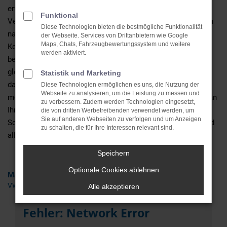
erfreut zudem mit einem herausragenden Preis-Leistungs-
Funktional
Verhältnis. Wir bieten unsere VW T-Roc Neuwagen für Bergen
Diese Technologien bieten die bestmögliche Funktionalität
natürlich mitsamt der Möglichkeit einer gründlichen
der Webseite. Services von Drittanbietern wie Google
Maps, Chats, Fahrzeugbewertungssystem und weitere
Konfiguration und einer umfangreichen Beratung. Konkret
werden aktiviert.
bedeutet dies, dass wir Ihnen erst einmal zuhören und nicht
gleich mit dem Aufzählen der Vorteile beginnen. Wir finden,
Statistik und Marketing
dass ein Autokauf eine individuelle Angelegenheit ist und
Diese Technologien ermöglichen es uns, die Nutzung der
Webseite zu analysieren, um die Leistung zu messen und
möchten entsprechend erfahren, welche Anforderungen Sie an
zu verbessern. Zudem werden Technologien eingesetzt,
Ihren VW T-Roc Neuwagen in Bergen stellen. Im nächsten
die von dritten Werbetreibenden verwendet werden, um
Sie auf anderen Webseiten zu verfolgen und um Anzeigen
Schritt geht es dann an die Festlegung von Motorisierung und
zu schalten, die für Ihre Interessen relevant sind.
all den Extras und Assistenten.
Speichern
Optionale Cookies ablehnen
Marken
VW
Alle akzeptieren
Fehler: Network Error