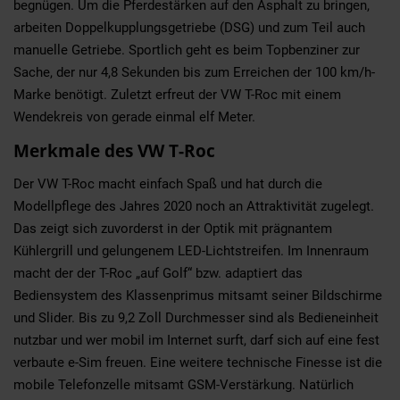
begnügen. Um die Pferdestärken auf den Asphalt zu bringen,
arbeiten Doppelkupplungsgetriebe (DSG) und zum Teil auch
manuelle Getriebe. Sportlich geht es beim Topbenziner zur
Sache, der nur 4,8 Sekunden bis zum Erreichen der 100 km/h-
Marke benötigt. Zuletzt erfreut der VW T-Roc mit einem
Wendekreis von gerade einmal elf Meter.
Merkmale des VW T-Roc
Der VW T-Roc macht einfach Spaß und hat durch die
Modellpflege des Jahres 2020 noch an Attraktivität zugelegt.
Das zeigt sich zuvorderst in der Optik mit prägnantem
Kühlergrill und gelungenem LED-Lichtstreifen. Im Innenraum
macht der der T-Roc „auf Golf“ bzw. adaptiert das
Bediensystem des Klassenprimus mitsamt seiner Bildschirme
und Slider. Bis zu 9,2 Zoll Durchmesser sind als Bedieneinheit
nutzbar und wer mobil im Internet surft, darf sich auf eine fest
verbaute e-Sim freuen. Eine weitere technische Finesse ist die
mobile Telefonzelle mitsamt GSM-Verstärkung. Natürlich