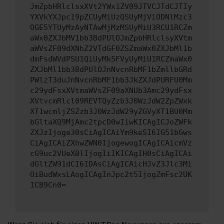
JmZpbHRlclsxXVt2YWx1ZV09JTVCJTdCJTIy
YXVkYXJpc19pZCUyMiUzQSUyMjViODNlMzc3
OGE5YTUyMzAyNTAwMjMzMSUyMiU3RCU1RCZm
aWx0ZXJbMV1bb3BdPUlOJmZpbHRlclsyXVtm
aWVsZF09dXNhZ2VTdGF0ZSZmaWx0ZXJbMl1b
dmFsdWVdPSU1QiUyMk5FVyUyMiU1RCZmaWx0
ZXJbMl1bb3BdPUlOJnNvcnRbMF1bZmllbGRd
PWlzT3duJnNvcnRbMF1bb3JkZXJdPURFU0Mm
c29ydFsxXVtmaWVsZF09aXNUb3Amc29ydFsx
XVtvcmRlcl09REVTQyZzb3J0WzJdW2ZpZWxk
XT1wcmljZSZzb3J0WzJdW29yZGVyXT1BU0Mm
bGltaXQ9MjAmc2tpcD0wIiwKICAgICJoZWFk
ZXJzIjoge30sCiAgICAiYm9keSI6IG51bGws
CiAgICAiZXhwZWN0IjogewogICAgICAicmVz
cG9uc2VUeXBlIjogIiIKICAgIH0sCiAgICAi
dGltZW91dCI6IDAsCiAgICAicHJvZ3Jlc3Mi
OiBudWxsLAogICAgInJpc2t5IjogZmFsc2UK
ICB9Cn0=