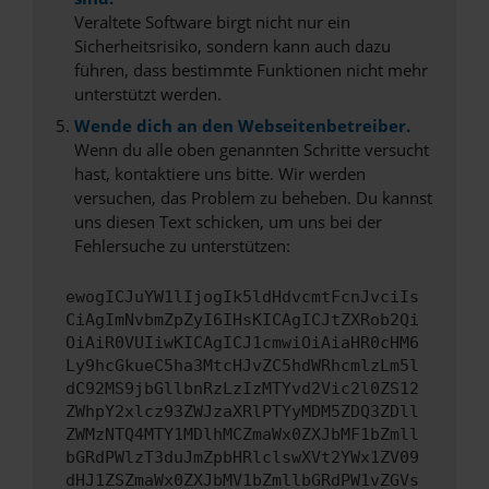
Veraltete Software birgt nicht nur ein
Sicherheitsrisiko, sondern kann auch dazu
führen, dass bestimmte Funktionen nicht mehr
unterstützt werden.
Wende dich an den Webseitenbetreiber.
Wenn du alle oben genannten Schritte versucht
hast, kontaktiere uns bitte. Wir werden
versuchen, das Problem zu beheben. Du kannst
uns diesen Text schicken, um uns bei der
Fehlersuche zu unterstützen:
ewogICJuYW1lIjogIk5ldHdvcmtFcnJvciIs
CiAgImNvbmZpZyI6IHsKICAgICJtZXRob2Qi
OiAiR0VUIiwKICAgICJ1cmwiOiAiaHR0cHM6
Ly9hcGkueC5ha3MtcHJvZC5hdWRhcmlzLm5l
dC92MS9jbGllbnRzLzIzMTYvd2Vic2l0ZS12
ZWhpY2xlcz93ZWJzaXRlPTYyMDM5ZDQ3ZDll
ZWMzNTQ4MTY1MDlhMCZmaWx0ZXJbMF1bZmll
bGRdPWlzT3duJmZpbHRlclswXVt2YWx1ZV09
dHJ1ZSZmaWx0ZXJbMV1bZmllbGRdPW1vZGVs