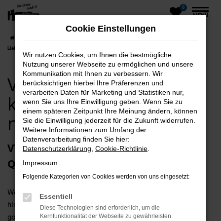
0
Zum
MENÜ
Hauptinhalt
Cookie Einstellungen
springen
Startseite
Bergen
VW
VW T-Roc
VW T-Roc Neuwagen kaufen mit
Lieferservice nach Bergen
Wir nutzen Cookies, um Ihnen die bestmögliche
Nutzung unserer Webseite zu ermöglichen und unsere
Kommunikation mit Ihnen zu verbessern. Wir
VW T-Roc Neuwagen
berücksichtigen hierbei Ihre Präferenzen und
verarbeiten Daten für Marketing und Statistiken nur,
kaufen mit Lieferservice
wenn Sie uns Ihre Einwilligung geben. Wenn Sie zu
einem späteren Zeitpunkt Ihre Meinung ändern, können
nach Bergen
Sie die Einwilligung jederzeit für die Zukunft widerrufen.
Weitere Informationen zum Umfang der
Datenverarbeitung finden Sie hier:
VW T-Roc Neuwagen – sensationelle
Datenschutzerklärung
,
Cookie-Richtlinie
.
Qualität für Bergen
Impressum
Folgende Kategorien von Cookies werden von uns eingesetzt:
Wer beim Autokauf in Bergen ganz sicher keine Abstriche
Essentiell
hinnehmen möchte, liegt mit einem VW T-Roc Neuwagen
Diese Technologien sind erforderlich, um die
goldrichtig. Dieses Modell gilt als qualitativ erstklassig und
Kernfunktionalität der Webseite zu gewährleisten.