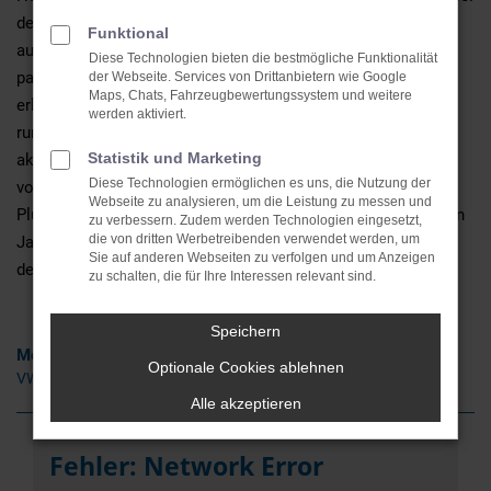
den Antrieben. Für Bergen eignen sich die Fahrzeuge auch
Funktional
aufgrund ihrer Vielfalt, sodass für jedes Bedürfnis das
Diese Technologien bieten die bestmögliche Funktionalität
passende Modell vorhanden ist. Wir vom Autohaus Abraham
der Webseite. Services von Drittanbietern wie Google
Maps, Chats, Fahrzeugbewertungssystem und weitere
erleichtern Ihnen den VW Neuwagen- Kauf und bieten eine
werden aktiviert.
rundum kompetente Beratung. Gerne vergleichen wir die
Statistik und Marketing
aktuellen VW Neuwagen mit gebrauchten Modellen aus
Diese Technologien ermöglichen es uns, die Nutzung der
vorherigen Generationen und zeigen Ihnen die einzelnen
Webseite zu analysieren, um die Leistung zu messen und
Pluspunkte und Vorteile auf. Des Weiteren sind wir seit vielen
zu verbessern. Zudem werden Technologien eingesetzt,
die von dritten Werbetreibenden verwendet werden, um
Jahren in der Region Bergen verankert und somit auch nach
Sie auf anderen Webseiten zu verfolgen und um Anzeigen
dem Kauf gerne weiter Ihr Ansprechpartner.
zu schalten, die für Ihre Interessen relevant sind.
Speichern
Modelle
Optionale Cookies ablehnen
VW Golf Neuwagen Bergen
Alle akzeptieren
Fehler: Network Error