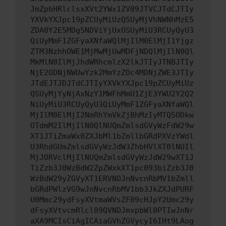
JmZpbHRlclsxXVt2YWx1ZV09JTVCJTdCJTIy
YXVkYXJpc19pZCUyMiUzQSUyMjVhNWNhMzE5
ZDA0Y2E5MDg5NDViYjUxOSUyMiU3RCUyQyU3
QiUyMmF1ZGFyaXNfaWQlMjIlM0ElMjI1Yjgz
ZTM3NzhhOWE1MjMwMjUwMDFjNDQlMjIlN0Ql
MkMlN0IlMjJhdWRhcmlzX2lkJTIyJTNBJTIy
NjE2ODNjNWUwYzk2MmYzZDc4MDNjZWE3JTIy
JTdEJTJDJTdCJTIyYXVkYXJpc19pZCUyMiUz
QSUyMjYyNjAxNzY1MWFhMmU1ZjE3YWU2Y2Q2
NiUyMiU3RCUyQyU3QiUyMmF1ZGFyaXNfaWQl
MjIlM0ElMjI2NmRhYmVkZjBhMzIyMTQ5ODkw
OTdmM2IlMjIlN0QlNUQmZmlsdGVyWzFdW29w
XT1JTiZmaWx0ZXJbMl1bZmllbGRdPXVzYWdl
U3RhdGUmZmlsdGVyWzJdW3ZhbHVlXT0lNUIl
MjJORVclMjIlNUQmZmlsdGVyWzJdW29wXT1J
TiZzb3J0WzBdW2ZpZWxkXT1pc093biZzb3J0
WzBdW29yZGVyXT1ERVNDJnNvcnRbMV1bZmll
bGRdPWlzVG9wJnNvcnRbMV1bb3JkZXJdPURF
U0Mmc29ydFsyXVtmaWVsZF09cHJpY2Umc29y
dFsyXVtvcmRlcl09QVNDJmxpbWl0PTIwJnNr
aXA9MCIsCiAgICAiaGVhZGVycyI6IHt9LAog