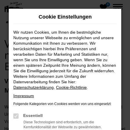
0
Zum
MENÜ
Hauptinhalt
Cookie Einstellungen
springen
Startseite
Bergen
VW
VW Neuwagen kaufen mit Lieferservice nach Bergen
Wir nutzen Cookies, um Ihnen die bestmögliche
Nutzung unserer Webseite zu ermöglichen und unsere
VW Neuwagen kaufen
Kommunikation mit Ihnen zu verbessern. Wir
berücksichtigen hierbei Ihre Präferenzen und
mit Lieferservice nach
verarbeiten Daten für Marketing und Statistiken nur,
wenn Sie uns Ihre Einwilligung geben. Wenn Sie zu
Bergen
einem späteren Zeitpunkt Ihre Meinung ändern, können
Sie die Einwilligung jederzeit für die Zukunft widerrufen.
Weitere Informationen zum Umfang der
VW Neuwagen – die vielleicht beste
Datenverarbeitung finden Sie hier:
Datenschutzerklärung
,
Cookie-Richtlinie
.
Motorisierung für Bergen
Impressum
Folgende Kategorien von Cookies werden von uns eingesetzt:
Wer auf der Suche nach erstklassiger Mobilität in Bergen und
Umgebung ist, kommt kaum um einen VW Neuwagen herum.
Essentiell
Vor allem in den aktuellen Modellgenerationen punktet der
Diese Technologien sind erforderlich, um die
Kernfunktionalität der Webseite zu gewährleisten.
Hersteller mit ausgefeilter Technik und maximaler Effizienz bei