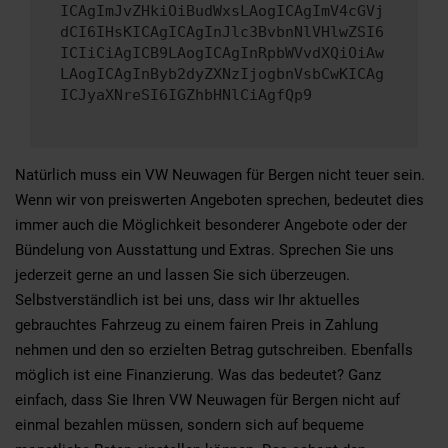
ICAgImJvZHkiOiBudWxsLAogICAgImV4cGVj
dCI6IHsKICAgICAgInJlc3BvbnNlVHlwZSI6
ICIiCiAgICB9LAogICAgInRpbWVvdXQiOiAw
LAogICAgInByb2dyZXNzIjogbnVsbCwKICAg
ICJyaXNreSI6IGZhbHNlCiAgfQp9
Natürlich muss ein VW Neuwagen für Bergen nicht teuer sein.
Wenn wir von preiswerten Angeboten sprechen, bedeutet dies
immer auch die Möglichkeit besonderer Angebote oder der
Bündelung von Ausstattung und Extras. Sprechen Sie uns
jederzeit gerne an und lassen Sie sich überzeugen.
Selbstverständlich ist bei uns, dass wir Ihr aktuelles
gebrauchtes Fahrzeug zu einem fairen Preis in Zahlung
nehmen und den so erzielten Betrag gutschreiben. Ebenfalls
möglich ist eine Finanzierung. Was das bedeutet? Ganz
einfach, dass Sie Ihren VW Neuwagen für Bergen nicht auf
einmal bezahlen müssen, sondern sich auf bequeme