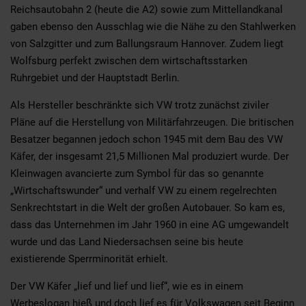
Reichsautobahn 2 (heute die A2) sowie zum Mittellandkanal
gaben ebenso den Ausschlag wie die Nähe zu den Stahlwerken
von Salzgitter und zum Ballungsraum Hannover. Zudem liegt
Wolfsburg perfekt zwischen dem wirtschaftsstarken
Ruhrgebiet und der Hauptstadt Berlin.
Als Hersteller beschränkte sich VW trotz zunächst ziviler
Pläne auf die Herstellung von Militärfahrzeugen. Die britischen
Besatzer begannen jedoch schon 1945 mit dem Bau des VW
Käfer, der insgesamt 21,5 Millionen Mal produziert wurde. Der
Kleinwagen avancierte zum Symbol für das so genannte
„Wirtschaftswunder“ und verhalf VW zu einem regelrechten
Senkrechtstart in die Welt der großen Autobauer. So kam es,
dass das Unternehmen im Jahr 1960 in eine AG umgewandelt
wurde und das Land Niedersachsen seine bis heute
existierende Sperrminorität erhielt.
Der VW Käfer „lief und lief und lief“, wie es in einem
Werbeslogan hieß und doch lief es für Volkswagen seit Beginn