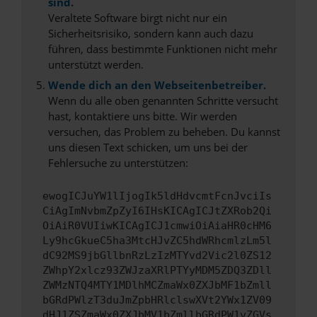
sind.
Veraltete Software birgt nicht nur ein
Sicherheitsrisiko, sondern kann auch dazu
führen, dass bestimmte Funktionen nicht mehr
unterstützt werden.
Wende dich an den Webseitenbetreiber.
Wenn du alle oben genannten Schritte versucht
hast, kontaktiere uns bitte. Wir werden
versuchen, das Problem zu beheben. Du kannst
uns diesen Text schicken, um uns bei der
Fehlersuche zu unterstützen:
ewogICJuYW1lIjogIk5ldHdvcmtFcnJvciIs
CiAgImNvbmZpZyI6IHsKICAgICJtZXRob2Qi
OiAiR0VUIiwKICAgICJ1cmwiOiAiaHR0cHM6
Ly9hcGkueC5ha3MtcHJvZC5hdWRhcmlzLm5l
dC92MS9jbGllbnRzLzIzMTYvd2Vic2l0ZS12
ZWhpY2xlcz93ZWJzaXRlPTYyMDM5ZDQ3ZDll
ZWMzNTQ4MTY1MDlhMCZmaWx0ZXJbMF1bZmll
bGRdPWlzT3duJmZpbHRlclswXVt2YWx1ZV09
dHJ1ZSZmaWx0ZXJbMV1bZmllbGRdPW1vZGVs