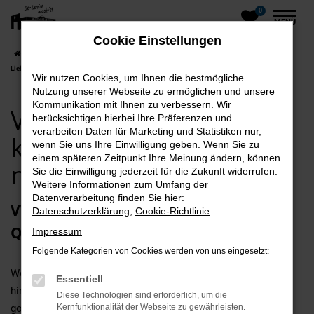
0
Zum
MENÜ
Hauptinhalt
Cookie Einstellungen
springen
Startseite
Rügen
VW
VW Tiguan
VW Tiguan Neuwagen kaufen mit
Lieferservice nach Rügen
Wir nutzen Cookies, um Ihnen die bestmögliche
Nutzung unserer Webseite zu ermöglichen und unsere
Kommunikation mit Ihnen zu verbessern. Wir
VW Tiguan Neuwagen
berücksichtigen hierbei Ihre Präferenzen und
verarbeiten Daten für Marketing und Statistiken nur,
kaufen mit Lieferservice
wenn Sie uns Ihre Einwilligung geben. Wenn Sie zu
einem späteren Zeitpunkt Ihre Meinung ändern, können
nach Rügen
Sie die Einwilligung jederzeit für die Zukunft widerrufen.
Weitere Informationen zum Umfang der
Datenverarbeitung finden Sie hier:
VW Tiguan Neuwagen – sensationelle
Datenschutzerklärung
,
Cookie-Richtlinie
.
Qualität für Rügen
Impressum
Folgende Kategorien von Cookies werden von uns eingesetzt:
Wer beim Autokauf in Rügen ganz sicher keine Abstriche
Essentiell
hinnehmen möchte, liegt mit einem VW Tiguan Neuwagen
Diese Technologien sind erforderlich, um die
goldrichtig. Dieses Modell gilt als qualitativ erstklassig und
Kernfunktionalität der Webseite zu gewährleisten.