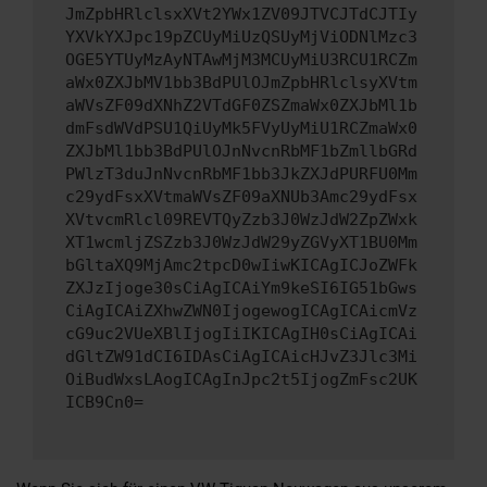
JmZpbHRlclsxXVt2YWx1ZV09JTVCJTdCJTIy
YXVkYXJpc19pZCUyMiUzQSUyMjViODNlMzc3
OGE5YTUyMzAyNTAwMjM3MCUyMiU3RCU1RCZm
aWx0ZXJbMV1bb3BdPUlOJmZpbHRlclsyXVtm
aWVsZF09dXNhZ2VTdGF0ZSZmaWx0ZXJbMl1b
dmFsdWVdPSU1QiUyMk5FVyUyMiU1RCZmaWx0
ZXJbMl1bb3BdPUlOJnNvcnRbMF1bZmllbGRd
PWlzT3duJnNvcnRbMF1bb3JkZXJdPURFU0Mm
c29ydFsxXVtmaWVsZF09aXNUb3Amc29ydFsx
XVtvcmRlcl09REVTQyZzb3J0WzJdW2ZpZWxk
XT1wcmljZSZzb3J0WzJdW29yZGVyXT1BU0Mm
bGltaXQ9MjAmc2tpcD0wIiwKICAgICJoZWFk
ZXJzIjoge30sCiAgICAiYm9keSI6IG51bGws
CiAgICAiZXhwZWN0IjogewogICAgICAicmVz
cG9uc2VUeXBlIjogIiIKICAgIH0sCiAgICAi
dGltZW91dCI6IDAsCiAgICAicHJvZ3Jlc3Mi
OiBudWxsLAogICAgInJpc2t5IjogZmFsc2UK
ICB9Cn0=