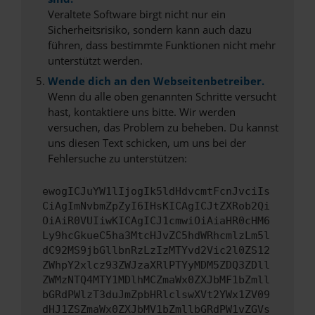
Veraltete Software birgt nicht nur ein
Sicherheitsrisiko, sondern kann auch dazu
führen, dass bestimmte Funktionen nicht mehr
unterstützt werden.
Wende dich an den Webseitenbetreiber.
Wenn du alle oben genannten Schritte versucht
hast, kontaktiere uns bitte. Wir werden
versuchen, das Problem zu beheben. Du kannst
uns diesen Text schicken, um uns bei der
Fehlersuche zu unterstützen:
ewogICJuYW1lIjogIk5ldHdvcmtFcnJvciIs
CiAgImNvbmZpZyI6IHsKICAgICJtZXRob2Qi
OiAiR0VUIiwKICAgICJ1cmwiOiAiaHR0cHM6
Ly9hcGkueC5ha3MtcHJvZC5hdWRhcmlzLm5l
dC92MS9jbGllbnRzLzIzMTYvd2Vic2l0ZS12
ZWhpY2xlcz93ZWJzaXRlPTYyMDM5ZDQ3ZDll
ZWMzNTQ4MTY1MDlhMCZmaWx0ZXJbMF1bZmll
bGRdPWlzT3duJmZpbHRlclswXVt2YWx1ZV09
dHJ1ZSZmaWx0ZXJbMV1bZmllbGRdPW1vZGVs