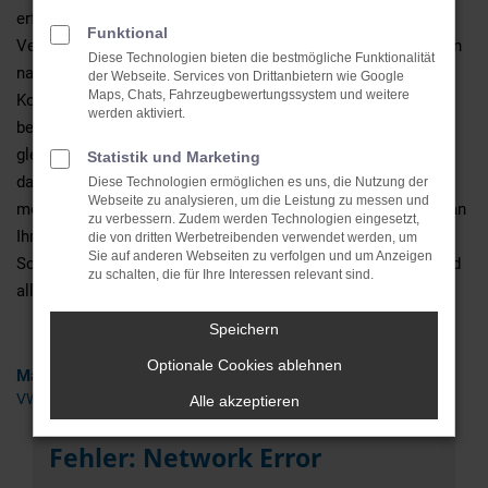
erfreut zudem mit einem herausragenden Preis-Leistungs-
Funktional
Verhältnis. Wir bieten unsere VW Tiguan Neuwagen für Rügen
Diese Technologien bieten die bestmögliche Funktionalität
natürlich mitsamt der Möglichkeit einer gründlichen
der Webseite. Services von Drittanbietern wie Google
Maps, Chats, Fahrzeugbewertungssystem und weitere
Konfiguration und einer umfangreichen Beratung. Konkret
werden aktiviert.
bedeutet dies, dass wir Ihnen erst einmal zuhören und nicht
gleich mit dem Aufzählen der Vorteile beginnen. Wir finden,
Statistik und Marketing
dass ein Autokauf eine individuelle Angelegenheit ist und
Diese Technologien ermöglichen es uns, die Nutzung der
Webseite zu analysieren, um die Leistung zu messen und
möchten entsprechend erfahren, welche Anforderungen Sie an
zu verbessern. Zudem werden Technologien eingesetzt,
Ihren VW Tiguan Neuwagen in Rügen stellen. Im nächsten
die von dritten Werbetreibenden verwendet werden, um
Sie auf anderen Webseiten zu verfolgen und um Anzeigen
Schritt geht es dann an die Festlegung von Motorisierung und
zu schalten, die für Ihre Interessen relevant sind.
all den Extras und Assistenten.
Speichern
Optionale Cookies ablehnen
Marken
VW
Alle akzeptieren
Fehler: Network Error