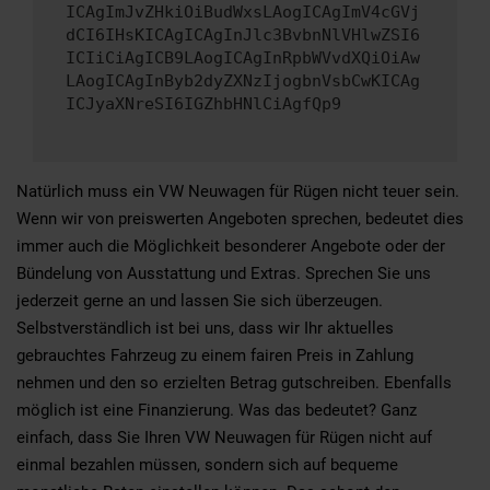
ICAgImJvZHkiOiBudWxsLAogICAgImV4cGVj
dCI6IHsKICAgICAgInJlc3BvbnNlVHlwZSI6
ICIiCiAgICB9LAogICAgInRpbWVvdXQiOiAw
LAogICAgInByb2dyZXNzIjogbnVsbCwKICAg
ICJyaXNreSI6IGZhbHNlCiAgfQp9
Natürlich muss ein VW Neuwagen für Rügen nicht teuer sein.
Wenn wir von preiswerten Angeboten sprechen, bedeutet dies
immer auch die Möglichkeit besonderer Angebote oder der
Bündelung von Ausstattung und Extras. Sprechen Sie uns
jederzeit gerne an und lassen Sie sich überzeugen.
Selbstverständlich ist bei uns, dass wir Ihr aktuelles
gebrauchtes Fahrzeug zu einem fairen Preis in Zahlung
nehmen und den so erzielten Betrag gutschreiben. Ebenfalls
möglich ist eine Finanzierung. Was das bedeutet? Ganz
einfach, dass Sie Ihren VW Neuwagen für Rügen nicht auf
einmal bezahlen müssen, sondern sich auf bequeme