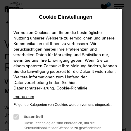
0
Zum
MENÜ
Hauptinhalt
Cookie Einstellungen
springen
Startseite
Rügen
VW
VW Neuwagen kaufen mit Lieferservice nach Rügen
Wir nutzen Cookies, um Ihnen die bestmögliche
Nutzung unserer Webseite zu ermöglichen und unsere
VW Neuwagen kaufen
Kommunikation mit Ihnen zu verbessern. Wir
berücksichtigen hierbei Ihre Präferenzen und
mit Lieferservice nach
verarbeiten Daten für Marketing und Statistiken nur,
wenn Sie uns Ihre Einwilligung geben. Wenn Sie zu
Rügen
einem späteren Zeitpunkt Ihre Meinung ändern, können
Sie die Einwilligung jederzeit für die Zukunft widerrufen.
Weitere Informationen zum Umfang der
VW Neuwagen – die vielleicht beste
Datenverarbeitung finden Sie hier:
Datenschutzerklärung
,
Cookie-Richtlinie
.
Motorisierung für Rügen
Impressum
Folgende Kategorien von Cookies werden von uns eingesetzt:
Wer auf der Suche nach erstklassiger Mobilität in Rügen und
Umgebung ist, kommt kaum um einen VW Neuwagen herum.
Essentiell
Vor allem in den aktuellen Modellgenerationen punktet der
Diese Technologien sind erforderlich, um die
Kernfunktionalität der Webseite zu gewährleisten.
Hersteller mit ausgefeilter Technik und maximaler Effizienz bei