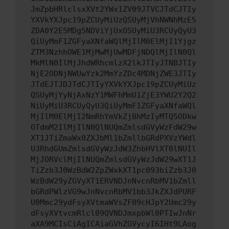
JmZpbHRlclsxXVt2YWx1ZV09JTVCJTdCJTIy
YXVkYXJpc19pZCUyMiUzQSUyMjVhNWNhMzE5
ZDA0Y2E5MDg5NDViYjUxOSUyMiU3RCUyQyU3
QiUyMmF1ZGFyaXNfaWQlMjIlM0ElMjI1Yjgz
ZTM3NzhhOWE1MjMwMjUwMDFjNDQlMjIlN0Ql
MkMlN0IlMjJhdWRhcmlzX2lkJTIyJTNBJTIy
NjE2ODNjNWUwYzk2MmYzZDc4MDNjZWE3JTIy
JTdEJTJDJTdCJTIyYXVkYXJpc19pZCUyMiUz
QSUyMjYyNjAxNzY1MWFhMmU1ZjE3YWU2Y2Q2
NiUyMiU3RCUyQyU3QiUyMmF1ZGFyaXNfaWQl
MjIlM0ElMjI2NmRhYmVkZjBhMzIyMTQ5ODkw
OTdmM2IlMjIlN0QlNUQmZmlsdGVyWzFdW29w
XT1JTiZmaWx0ZXJbMl1bZmllbGRdPXVzYWdl
U3RhdGUmZmlsdGVyWzJdW3ZhbHVlXT0lNUIl
MjJORVclMjIlNUQmZmlsdGVyWzJdW29wXT1J
TiZzb3J0WzBdW2ZpZWxkXT1pc093biZzb3J0
WzBdW29yZGVyXT1ERVNDJnNvcnRbMV1bZmll
bGRdPWlzVG9wJnNvcnRbMV1bb3JkZXJdPURF
U0Mmc29ydFsyXVtmaWVsZF09cHJpY2Umc29y
dFsyXVtvcmRlcl09QVNDJmxpbWl0PTIwJnNr
aXA9MCIsCiAgICAiaGVhZGVycyI6IHt9LAog