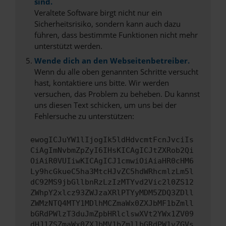
sind.
Veraltete Software birgt nicht nur ein
Sicherheitsrisiko, sondern kann auch dazu
führen, dass bestimmte Funktionen nicht mehr
unterstützt werden.
Wende dich an den Webseitenbetreiber.
Wenn du alle oben genannten Schritte versucht
hast, kontaktiere uns bitte. Wir werden
versuchen, das Problem zu beheben. Du kannst
uns diesen Text schicken, um uns bei der
Fehlersuche zu unterstützen:
ewogICJuYW1lIjogIk5ldHdvcmtFcnJvciIs
CiAgImNvbmZpZyI6IHsKICAgICJtZXRob2Qi
OiAiR0VUIiwKICAgICJ1cmwiOiAiaHR0cHM6
Ly9hcGkueC5ha3MtcHJvZC5hdWRhcmlzLm5l
dC92MS9jbGllbnRzLzIzMTYvd2Vic2l0ZS12
ZWhpY2xlcz93ZWJzaXRlPTYyMDM5ZDQ3ZDll
ZWMzNTQ4MTY1MDlhMCZmaWx0ZXJbMF1bZmll
bGRdPWlzT3duJmZpbHRlclswXVt2YWx1ZV09
dHJ1ZSZmaWx0ZXJbMV1bZmllbGRdPW1vZGVs