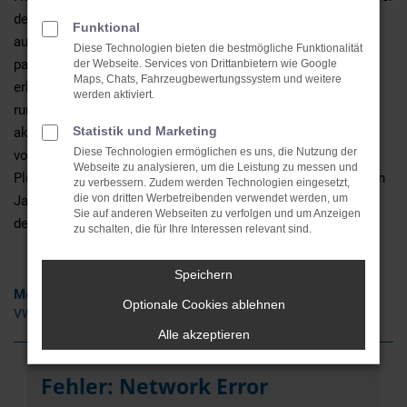
den Antrieben. Für Rügen eignen sich die Fahrzeuge auch
Funktional
aufgrund ihrer Vielfalt, sodass für jedes Bedürfnis das
Diese Technologien bieten die bestmögliche Funktionalität
passende Modell vorhanden ist. Wir vom Autohaus Abraham
der Webseite. Services von Drittanbietern wie Google
Maps, Chats, Fahrzeugbewertungssystem und weitere
erleichtern Ihnen den VW Neuwagen- Kauf und bieten eine
werden aktiviert.
rundum kompetente Beratung. Gerne vergleichen wir die
Statistik und Marketing
aktuellen VW Neuwagen mit gebrauchten Modellen aus
Diese Technologien ermöglichen es uns, die Nutzung der
vorherigen Generationen und zeigen Ihnen die einzelnen
Webseite zu analysieren, um die Leistung zu messen und
Pluspunkte und Vorteile auf. Des Weiteren sind wir seit vielen
zu verbessern. Zudem werden Technologien eingesetzt,
die von dritten Werbetreibenden verwendet werden, um
Jahren in der Region Rügen verankert und somit auch nach
Sie auf anderen Webseiten zu verfolgen und um Anzeigen
dem Kauf gerne weiter Ihr Ansprechpartner.
zu schalten, die für Ihre Interessen relevant sind.
Speichern
Modelle
Optionale Cookies ablehnen
VW Golf Neuwagen Rügen
Alle akzeptieren
Fehler: Network Error