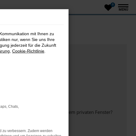
0
MENÜ
 Kommunikation mit Ihnen zu
stiken nur, wenn Sie uns Ihre
ung jederzeit für die Zukunft
ärung
,
Cookie-Richtlinie
.
Maps, Chats,
inem anderen Browser oder in einem privaten Fenster?
nd zu verbessern. Zudem werden