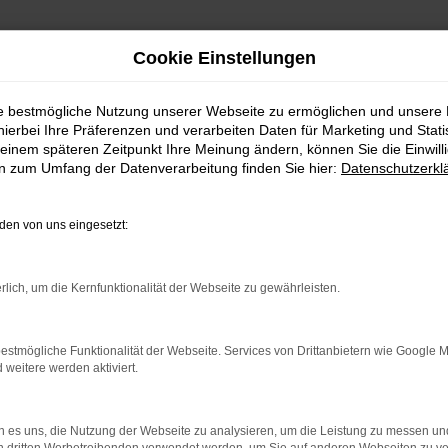
Cookie Einstellungen
ie bestmögliche Nutzung unserer Webseite zu ermöglichen und unsere
hierbei Ihre Präferenzen und verarbeiten Daten für Marketing und Stati
einem späteren Zeitpunkt Ihre Meinung ändern, können Sie die Einwillig
en zum Umfang der Datenverarbeitung finden Sie hier:
Datenschutzerkl
en von uns eingesetzt:
rlich, um die Kernfunktionalität der Webseite zu gewährleisten.
indung.
hine?
estmögliche Funktionalität der Webseite. Services von Drittanbietern wie Google 
aden bestimmter Seiten verhindern. Funktioniert die Seite in e
eitere werden aktiviert.
 zu beheben.
 es uns, die Nutzung der Webseite zu analysieren, um die Leistung zu messen u