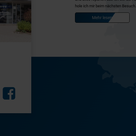
hole ich mir beim nächsten Besuch.
Mehr lesen