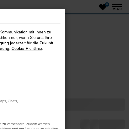
0
MENÜ
 Kommunikation mit Ihnen zu
stiken nur, wenn Sie uns Ihre
ung jederzeit für die Zukunft
ärung
,
Cookie-Richtlinie
.
Maps, Chats,
nd zu verbessern. Zudem werden