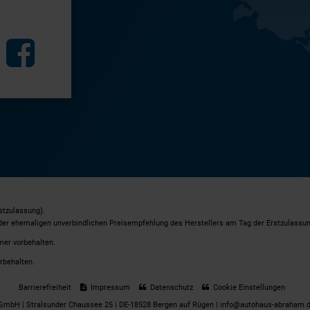
stzulassung).
 der ehemaligen unverbindlichen Preisempfehlung des Herstellers am Tag der Erstzulassun
mer vorbehalten.
rbehalten.
Barrierefreiheit
Impressum
Datenschutz
Cookie Einstellungen
mbH | Stralsunder Chaussee 25 | DE-18528 Bergen auf Rügen | info@autohaus-abraham.d