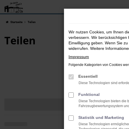
Zum
Hauptinhalt
springen
Startseite
Teilen
Wir nutzen Cookies, um Ihnen d
Teilen
verbessern. Wir berücksichtigen 
Einwilligung geben. Wenn Sie zu 
widerrufen. Weitere Information
Impressum
Folgende Kategorien von Cookies werd
Essentiell
Diese Technologien sind erforde
Funktional
Diese Technologien bieten die b
Fahrzeugbewertungssystem und w
Statistik und Marketing
Diese Technologien ermöglichen