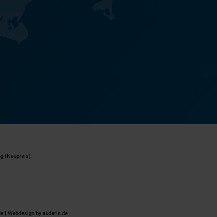
g (Neupreis).
e |
Webdesign by audaris.de