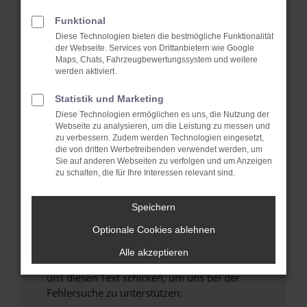
verhindern. Funktioniert die Seite in einem
anderen Browser oder in einem privaten
Funktional
Fenster?
Diese Technologien bieten die bestmögliche Funktionalität
der Webseite. Services von Drittanbietern wie Google
Starte dein Gerät neu.
Maps, Chats, Fahrzeugbewertungssystem und weitere
Das kann manchmal helfen, vorübergehende
werden aktiviert.
Probleme zu beheben.
Statistik und Marketing
Stelle sicher, dass dein Browser und dein
Diese Technologien ermöglichen es uns, die Nutzung der
Betriebssystem auf dem neuesten Stand
Webseite zu analysieren, um die Leistung zu messen und
sind.
zu verbessern. Zudem werden Technologien eingesetzt,
die von dritten Werbetreibenden verwendet werden, um
Veraltete Software birgt nicht nur ein
Sie auf anderen Webseiten zu verfolgen und um Anzeigen
Sicherheitsrisiko, sondern kann auch dazu
zu schalten, die für Ihre Interessen relevant sind.
führen, dass bestimmte Funktionen nicht mehr
unterstützt werden.
Speichern
Wende dich an den Webseitenbetreiber.
Optionale Cookies ablehnen
Wenn du alle oben genannten Schritte versucht
hast, kontaktiere uns bitte. Wir werden
Alle akzeptieren
versuchen, das Problem zu beheben. Du kannst
uns diesen Text schicken, um uns bei der
Fehlersuche zu unterstützen: