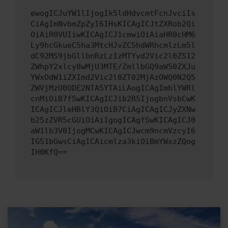
ewogICJuYW1lIjogIk5ldHdvcmtFcnJvciIs
CiAgImNvbmZpZyI6IHsKICAgICJtZXRob2Qi
OiAiR0VUIiwKICAgICJ1cmwiOiAiaHR0cHM6
Ly9hcGkueC5ha3MtcHJvZC5hdWRhcmlzLm5l
dC92MS9jbGllbnRzLzIzMTYvd2Vic2l0ZS12
ZWhpY2xlcy8wMjU3MTE/ZmllbGQ9aW50ZXJu
YWxOdW1iZXImd2Vic2l0ZT02MjAzOWQ0N2Q5
ZWVjMzU0ODE2NTA5YTAiLAogICAgImhlYWRl
cnMiOiB7fSwKICAgICJib2R5IjogbnVsbCwK
ICAgICJleHBlY3QiOiB7CiAgICAgICJyZXNw
b25zZVR5cGUiOiAiIgogICAgfSwKICAgICJ0
aW1lb3V0IjogMCwKICAgICJwcm9ncmVzcyI6
IG51bGwsCiAgICAicmlza3kiOiBmYWxzZQog
IH0KfQ==