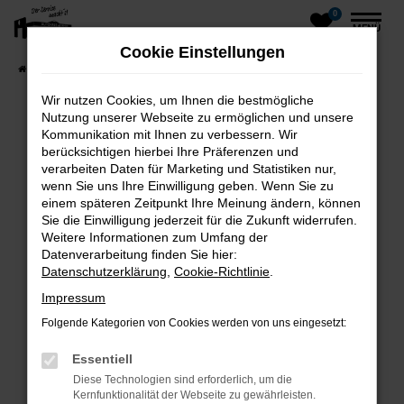
0
Zum
MENÜ
Hauptinhalt
Cookie Einstellungen
springen
Startseite
Fahrzeuge
Fahrzeug-Showroom
Wir nutzen Cookies, um Ihnen die bestmögliche
Nutzung unserer Webseite zu ermöglichen und unsere
Kommunikation mit Ihnen zu verbessern. Wir
Fehler: Network Error
berücksichtigen hierbei Ihre Präferenzen und
verarbeiten Daten für Marketing und Statistiken nur,
wenn Sie uns Ihre Einwilligung geben. Wenn Sie zu
einem späteren Zeitpunkt Ihre Meinung ändern, können
Beim Laden ist ein Fehler aufgetreten.
Sie die Einwilligung jederzeit für die Zukunft widerrufen.
Hier sind ein paar Tipps, die dir helfen können:
Weitere Informationen zum Umfang der
Datenverarbeitung finden Sie hier:
Überprüfe deine Firewall und deine
Datenschutzerklärung
,
Cookie-Richtlinie
.
Internetverbindung.
Impressum
Laden andere Webseiten, zum Beispiel deine
Folgende Kategorien von Cookies werden von uns eingesetzt:
Suchmaschine?
Prüfe deine Browsererweiterungen.
Essentiell
Manche Erweiterungen, wie Werbeblocker,
Diese Technologien sind erforderlich, um die
können das Laden bestimmter Seiten
Kernfunktionalität der Webseite zu gewährleisten.