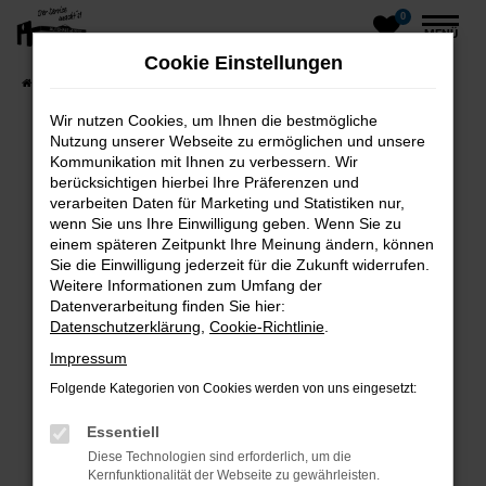
0
Zum
MENÜ
Hauptinhalt
Cookie Einstellungen
springen
Startseite
Fahrzeuge
Fahrzeug-Showroom
Wir nutzen Cookies, um Ihnen die bestmögliche
Nutzung unserer Webseite zu ermöglichen und unsere
Kommunikation mit Ihnen zu verbessern. Wir
Fehler: Network Error
berücksichtigen hierbei Ihre Präferenzen und
verarbeiten Daten für Marketing und Statistiken nur,
wenn Sie uns Ihre Einwilligung geben. Wenn Sie zu
einem späteren Zeitpunkt Ihre Meinung ändern, können
Beim Laden ist ein Fehler aufgetreten.
Sie die Einwilligung jederzeit für die Zukunft widerrufen.
Hier sind ein paar Tipps, die dir helfen können:
Weitere Informationen zum Umfang der
Datenverarbeitung finden Sie hier:
Überprüfe deine Firewall und deine
Datenschutzerklärung
,
Cookie-Richtlinie
.
Internetverbindung.
Impressum
Laden andere Webseiten, zum Beispiel deine
Folgende Kategorien von Cookies werden von uns eingesetzt:
Suchmaschine?
Prüfe deine Browsererweiterungen.
Essentiell
Manche Erweiterungen, wie Werbeblocker,
Diese Technologien sind erforderlich, um die
können das Laden bestimmter Seiten
Kernfunktionalität der Webseite zu gewährleisten.