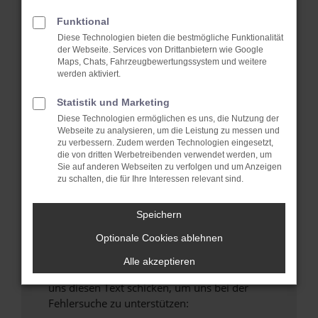
verhindern. Funktioniert die Seite in einem
anderen Browser oder in einem privaten
Funktional
Fenster?
Diese Technologien bieten die bestmögliche Funktionalität
der Webseite. Services von Drittanbietern wie Google
Starte dein Gerät neu.
Maps, Chats, Fahrzeugbewertungssystem und weitere
Das kann manchmal helfen, vorübergehende
werden aktiviert.
Probleme zu beheben.
Statistik und Marketing
Stelle sicher, dass dein Browser und dein
Diese Technologien ermöglichen es uns, die Nutzung der
Betriebssystem auf dem neuesten Stand
Webseite zu analysieren, um die Leistung zu messen und
sind.
zu verbessern. Zudem werden Technologien eingesetzt,
die von dritten Werbetreibenden verwendet werden, um
Veraltete Software birgt nicht nur ein
Sie auf anderen Webseiten zu verfolgen und um Anzeigen
Sicherheitsrisiko, sondern kann auch dazu
zu schalten, die für Ihre Interessen relevant sind.
führen, dass bestimmte Funktionen nicht mehr
unterstützt werden.
Speichern
Wende dich an den Webseitenbetreiber.
Optionale Cookies ablehnen
Wenn du alle oben genannten Schritte versucht
hast, kontaktiere uns bitte. Wir werden
Alle akzeptieren
versuchen, das Problem zu beheben. Du kannst
uns diesen Text schicken, um uns bei der
Fehlersuche zu unterstützen: