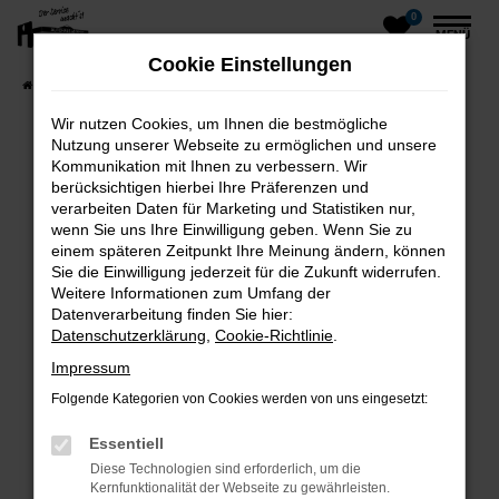
0
Zum
MENÜ
Hauptinhalt
Cookie Einstellungen
springen
Startseite
Fahrzeuge
Fahrzeug-Showroom
Wir nutzen Cookies, um Ihnen die bestmögliche
Nutzung unserer Webseite zu ermöglichen und unsere
Kommunikation mit Ihnen zu verbessern. Wir
Fehler: Network Error
berücksichtigen hierbei Ihre Präferenzen und
verarbeiten Daten für Marketing und Statistiken nur,
wenn Sie uns Ihre Einwilligung geben. Wenn Sie zu
einem späteren Zeitpunkt Ihre Meinung ändern, können
Beim Laden ist ein Fehler aufgetreten.
Sie die Einwilligung jederzeit für die Zukunft widerrufen.
Hier sind ein paar Tipps, die dir helfen können:
Weitere Informationen zum Umfang der
Datenverarbeitung finden Sie hier:
Überprüfe deine Firewall und deine
Datenschutzerklärung
,
Cookie-Richtlinie
.
Internetverbindung.
Impressum
Laden andere Webseiten, zum Beispiel deine
Folgende Kategorien von Cookies werden von uns eingesetzt:
Suchmaschine?
Prüfe deine Browsererweiterungen.
Essentiell
Manche Erweiterungen, wie Werbeblocker,
Diese Technologien sind erforderlich, um die
können das Laden bestimmter Seiten
Kernfunktionalität der Webseite zu gewährleisten.