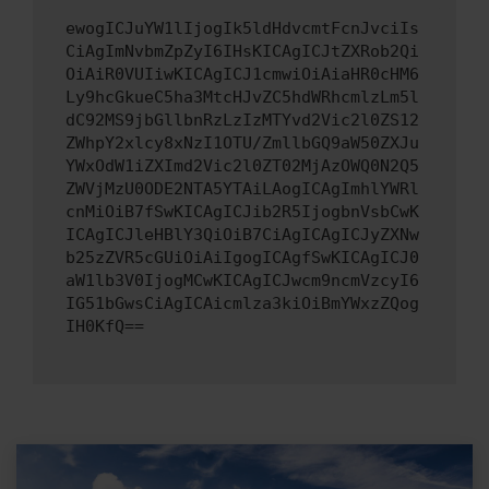
ewogICJuYW1lIjogIk5ldHdvcmtFcnJvciIs
CiAgImNvbmZpZyI6IHsKICAgICJtZXRob2Qi
OiAiR0VUIiwKICAgICJ1cmwiOiAiaHR0cHM6
Ly9hcGkueC5ha3MtcHJvZC5hdWRhcmlzLm5l
dC92MS9jbGllbnRzLzIzMTYvd2Vic2l0ZS12
ZWhpY2xlcy8xNzI1OTU/ZmllbGQ9aW50ZXJu
YWxOdW1iZXImd2Vic2l0ZT02MjAzOWQ0N2Q5
ZWVjMzU0ODE2NTA5YTAiLAogICAgImhlYWRl
cnMiOiB7fSwKICAgICJib2R5IjogbnVsbCwK
ICAgICJleHBlY3QiOiB7CiAgICAgICJyZXNw
b25zZVR5cGUiOiAiIgogICAgfSwKICAgICJ0
aW1lb3V0IjogMCwKICAgICJwcm9ncmVzcyI6
IG51bGwsCiAgICAicmlza3kiOiBmYWxzZQog
IH0KfQ==