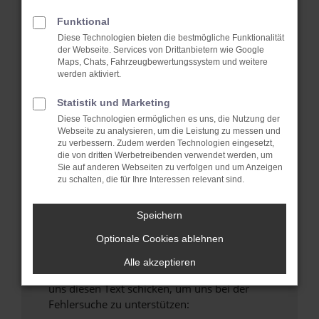
verhindern. Funktioniert die Seite in einem
anderen Browser oder in einem privaten
Funktional
Fenster?
Diese Technologien bieten die bestmögliche Funktionalität
der Webseite. Services von Drittanbietern wie Google
Starte dein Gerät neu.
Maps, Chats, Fahrzeugbewertungssystem und weitere
Das kann manchmal helfen, vorübergehende
werden aktiviert.
Probleme zu beheben.
Statistik und Marketing
Stelle sicher, dass dein Browser und dein
Diese Technologien ermöglichen es uns, die Nutzung der
Betriebssystem auf dem neuesten Stand
Webseite zu analysieren, um die Leistung zu messen und
sind.
zu verbessern. Zudem werden Technologien eingesetzt,
die von dritten Werbetreibenden verwendet werden, um
Veraltete Software birgt nicht nur ein
Sie auf anderen Webseiten zu verfolgen und um Anzeigen
Sicherheitsrisiko, sondern kann auch dazu
zu schalten, die für Ihre Interessen relevant sind.
führen, dass bestimmte Funktionen nicht mehr
unterstützt werden.
Speichern
Wende dich an den Webseitenbetreiber.
Optionale Cookies ablehnen
Wenn du alle oben genannten Schritte versucht
hast, kontaktiere uns bitte. Wir werden
Alle akzeptieren
versuchen, das Problem zu beheben. Du kannst
uns diesen Text schicken, um uns bei der
Fehlersuche zu unterstützen: