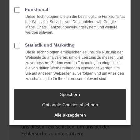
verhindern. Funktioniert die Seite in einem
anderen Browser oder in einem privaten
Funktional
Fenster?
Diese Technologien bieten die bestmögliche Funktionalität
der Webseite. Services von Drittanbietern wie Google
Starte dein Gerät neu.
Maps, Chats, Fahrzeugbewertungssystem und weitere
Das kann manchmal helfen, vorübergehende
werden aktiviert.
Probleme zu beheben.
Statistik und Marketing
Stelle sicher, dass dein Browser und dein
Diese Technologien ermöglichen es uns, die Nutzung der
Betriebssystem auf dem neuesten Stand
Webseite zu analysieren, um die Leistung zu messen und
sind.
zu verbessern. Zudem werden Technologien eingesetzt,
die von dritten Werbetreibenden verwendet werden, um
Veraltete Software birgt nicht nur ein
Sie auf anderen Webseiten zu verfolgen und um Anzeigen
Sicherheitsrisiko, sondern kann auch dazu
zu schalten, die für Ihre Interessen relevant sind.
führen, dass bestimmte Funktionen nicht mehr
unterstützt werden.
Speichern
Wende dich an den Webseitenbetreiber.
Optionale Cookies ablehnen
Wenn du alle oben genannten Schritte versucht
hast, kontaktiere uns bitte. Wir werden
Alle akzeptieren
versuchen, das Problem zu beheben. Du kannst
uns diesen Text schicken, um uns bei der
Fehlersuche zu unterstützen: