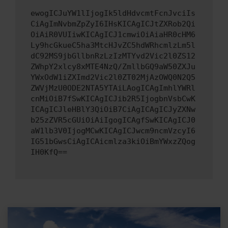
ewogICJuYW1lIjogIk5ldHdvcmtFcnJvciIs
CiAgImNvbmZpZyI6IHsKICAgICJtZXRob2Qi
OiAiR0VUIiwKICAgICJ1cmwiOiAiaHR0cHM6
Ly9hcGkueC5ha3MtcHJvZC5hdWRhcmlzLm5l
dC92MS9jbGllbnRzLzIzMTYvd2Vic2l0ZS12
ZWhpY2xlcy8xMTE4NzQ/ZmllbGQ9aW50ZXJu
YWxOdW1iZXImd2Vic2l0ZT02MjAzOWQ0N2Q5
ZWVjMzU0ODE2NTA5YTAiLAogICAgImhlYWRl
cnMiOiB7fSwKICAgICJib2R5IjogbnVsbCwK
ICAgICJleHBlY3QiOiB7CiAgICAgICJyZXNw
b25zZVR5cGUiOiAiIgogICAgfSwKICAgICJ0
aW1lb3V0IjogMCwKICAgICJwcm9ncmVzcyI6
IG51bGwsCiAgICAicmlza3kiOiBmYWxzZQog
IH0KfQ==