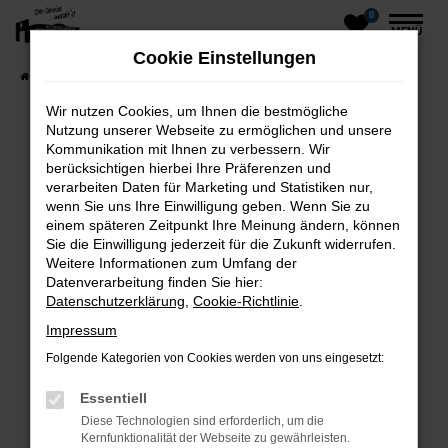
0
Zum
MENÜ
Hauptinhalt
Cookie Einstellungen
springen
Startseite
Fahrzeuge
Fahrzeug-Showroom
Wir nutzen Cookies, um Ihnen die bestmögliche
Nutzung unserer Webseite zu ermöglichen und unsere
Kommunikation mit Ihnen zu verbessern. Wir
Fehler: Network Error
berücksichtigen hierbei Ihre Präferenzen und
verarbeiten Daten für Marketing und Statistiken nur,
wenn Sie uns Ihre Einwilligung geben. Wenn Sie zu
einem späteren Zeitpunkt Ihre Meinung ändern, können
Beim Laden ist ein Fehler aufgetreten.
Sie die Einwilligung jederzeit für die Zukunft widerrufen.
Hier sind ein paar Tipps, die dir helfen können:
Weitere Informationen zum Umfang der
Datenverarbeitung finden Sie hier:
Überprüfe deine Firewall und deine
Datenschutzerklärung
,
Cookie-Richtlinie
.
Internetverbindung.
Impressum
Laden andere Webseiten, zum Beispiel deine
Folgende Kategorien von Cookies werden von uns eingesetzt:
Suchmaschine?
Prüfe deine Browsererweiterungen.
Essentiell
Manche Erweiterungen, wie Werbeblocker,
Diese Technologien sind erforderlich, um die
können das Laden bestimmter Seiten
Kernfunktionalität der Webseite zu gewährleisten.