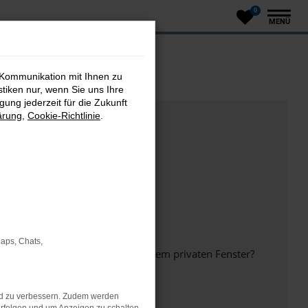
0
MENÜ
 Kommunikation mit Ihnen zu
stiken nur, wenn Sie uns Ihre
ung jederzeit für die Zukunft
ärung
,
Cookie-Richtlinie
.
Maps, Chats,
inem anderen Browser oder in einem privaten Fenster?
nd zu verbessern. Zudem werden