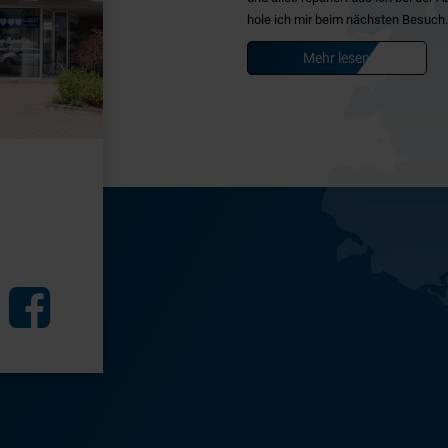
hole ich mir beim nächsten Besuch.
Mehr lesen