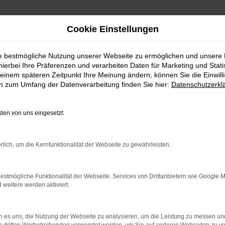
Cookie Einstellungen
ie bestmögliche Nutzung unserer Webseite zu ermöglichen und unsere
hierbei Ihre Präferenzen und verarbeiten Daten für Marketing und Stati
einem späteren Zeitpunkt Ihre Meinung ändern, können Sie die Einwillig
en zum Umfang der Datenverarbeitung finden Sie hier:
Datenschutzerkl
en von uns eingesetzt:
rlich, um die Kernfunktionalität der Webseite zu gewährleisten.
indung.
hine?
estmögliche Funktionalität der Webseite. Services von Drittanbietern wie Google 
aden bestimmter Seiten verhindern. Funktioniert die Seite in e
eitere werden aktiviert.
 zu beheben.
 es uns, die Nutzung der Webseite zu analysieren, um die Leistung zu messen u