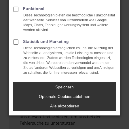
verhindern. Funktioniert die Seite in einem
anderen Browser oder in einem privaten
Funktional
Fenster?
Diese Technologien bieten die bestmögliche Funktionalität
der Webseite. Services von Drittanbietern wie Google
Starte dein Gerät neu.
Maps, Chats, Fahrzeugbewertungssystem und weitere
Das kann manchmal helfen, vorübergehende
werden aktiviert.
Probleme zu beheben.
Statistik und Marketing
Stelle sicher, dass dein Browser und dein
Diese Technologien ermöglichen es uns, die Nutzung der
Betriebssystem auf dem neuesten Stand
Webseite zu analysieren, um die Leistung zu messen und
sind.
zu verbessern. Zudem werden Technologien eingesetzt,
die von dritten Werbetreibenden verwendet werden, um
Veraltete Software birgt nicht nur ein
Sie auf anderen Webseiten zu verfolgen und um Anzeigen
Sicherheitsrisiko, sondern kann auch dazu
zu schalten, die für Ihre Interessen relevant sind.
führen, dass bestimmte Funktionen nicht mehr
unterstützt werden.
Speichern
Wende dich an den Webseitenbetreiber.
Optionale Cookies ablehnen
Wenn du alle oben genannten Schritte versucht
hast, kontaktiere uns bitte. Wir werden
Alle akzeptieren
versuchen, das Problem zu beheben. Du kannst
uns diesen Text schicken, um uns bei der
Fehlersuche zu unterstützen: