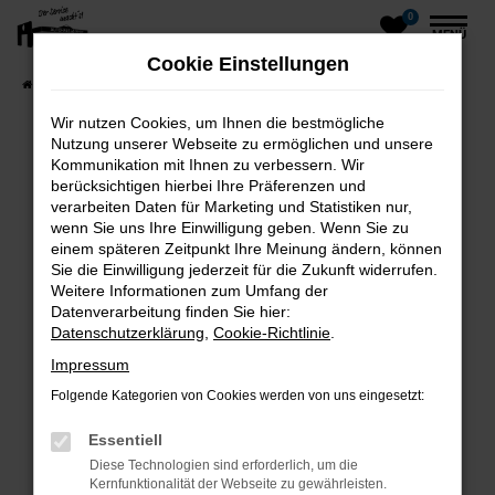
0
Zum
MENÜ
Hauptinhalt
Cookie Einstellungen
springen
Startseite
Fahrzeuge
Fahrzeug-Showroom
Wir nutzen Cookies, um Ihnen die bestmögliche
Nutzung unserer Webseite zu ermöglichen und unsere
Kommunikation mit Ihnen zu verbessern. Wir
Fehler: Network Error
berücksichtigen hierbei Ihre Präferenzen und
verarbeiten Daten für Marketing und Statistiken nur,
wenn Sie uns Ihre Einwilligung geben. Wenn Sie zu
einem späteren Zeitpunkt Ihre Meinung ändern, können
Beim Laden ist ein Fehler aufgetreten.
Sie die Einwilligung jederzeit für die Zukunft widerrufen.
Hier sind ein paar Tipps, die dir helfen können:
Weitere Informationen zum Umfang der
Datenverarbeitung finden Sie hier:
Überprüfe deine Firewall und deine
Datenschutzerklärung
,
Cookie-Richtlinie
.
Internetverbindung.
Impressum
Laden andere Webseiten, zum Beispiel deine
Folgende Kategorien von Cookies werden von uns eingesetzt:
Suchmaschine?
Prüfe deine Browsererweiterungen.
Essentiell
Manche Erweiterungen, wie Werbeblocker,
Diese Technologien sind erforderlich, um die
können das Laden bestimmter Seiten
Kernfunktionalität der Webseite zu gewährleisten.