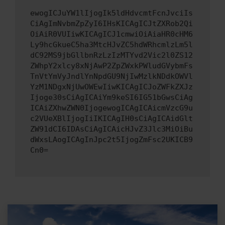
ewogICJuYW1lIjogIk5ldHdvcmtFcnJvciIs
CiAgImNvbmZpZyI6IHsKICAgICJtZXRob2Qi
OiAiR0VUIiwKICAgICJ1cmwiOiAiaHR0cHM6
Ly9hcGkueC5ha3MtcHJvZC5hdWRhcmlzLm5l
dC92MS9jbGllbnRzLzIzMTYvd2Vic2l0ZS12
ZWhpY2xlcy8xNjAwP2ZpZWxkPWludGVybmFs
TnVtYmVyJndlYnNpdGU9NjIwMzlkNDdkOWVl
YzM1NDgxNjUwOWEwIiwKICAgICJoZWFkZXJz
Ijoge30sCiAgICAiYm9keSI6IG51bGwsCiAg
ICAiZXhwZWN0IjogewogICAgICAicmVzcG9u
c2VUeXBlIjogIiIKICAgIH0sCiAgICAidGlt
ZW91dCI6IDAsCiAgICAicHJvZ3Jlc3MiOiBu
dWxsLAogICAgInJpc2t5IjogZmFsc2UKICB9
Cn0=